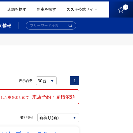
0
店舗を探す
新車を探す
スズキ公式サイト
め情報
表示台数
1
来店予約・見積依頼
クした車をまとめて
並び替え