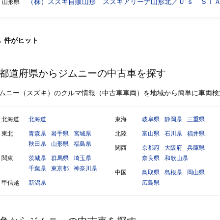
（株）スズキ自販山形 スズキアリーナ山形北／Ｕ’ｓ ＳＴ
山形県
1
件
がヒット
都道府県からジムニーの中古車を探す
ムニー（スズキ）のクルマ情報（中古車車両）を地域から簡単に車両検
北海道
北海道
東海
岐阜県
静岡県
三重県
東北
青森県
岩手県
宮城県
北陸
富山県
石川県
福井県
秋田県
山形県
福島県
関西
京都府
大阪府
兵庫県
関東
茨城県
群馬県
埼玉県
奈良県
和歌山県
千葉県
東京都
神奈川県
中国
鳥取県
島根県
岡山県
甲信越
新潟県
広島県