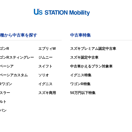
種から中古車を探す
中古車特集
ゴンR
エブリィW
スズキプレミアム認定中古車
ゴンRスティングレー
ジムニー
スズキ認定中古車
ペーシア
スイフト
中古車かえるプラン対象車
ペーシアカスタム
ソリオ
イグニス特集
Rワゴン
イグニス
ワゴンR特集
スラー
スズキ商用
50万円以下特集
ルト
パン