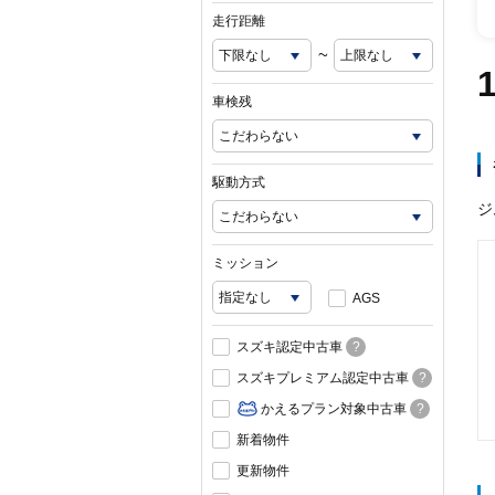
走行距離
~
車検残
駆動方式
ジ
ミッション
AGS
スズキ認定中古車
?
スズキプレミアム認定中古車
?
かえるプラン対象中古車
?
新着物件
更新物件