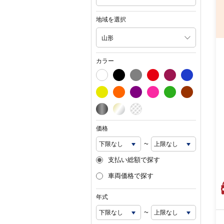
地域を選択
山形
カラー
価格
~
支払い総額で探す
車両価格で探す
年式
~