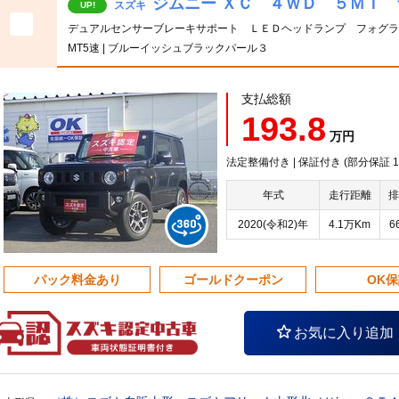
ジムニー ＸＣ ４ＷＤ ５ＭＴ
スズキ
UP!
デュアルセンサーブレーキサポート ＬＥＤヘッドランプ フォグラ
MT5速 | ブルーイッシュブラックパール３
支払総額
193.8
万円
法定整備付き | 保証付き (部分保証
年式
走行距離
排
2020(令和2)年
4.1万Km
6
パック料金あり
ゴールドクーポン
OK
お気に入り追加