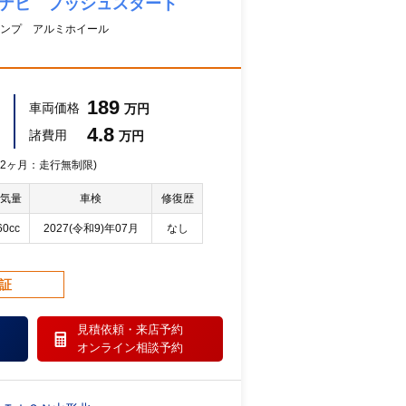
 ナビ プッシュスタート
ンプ アルミホイール
189
車両価格
万円
4.8
諸費用
万円
 12ヶ月：走行無制限)
気量
車検
修復歴
60cc
2027(令和9)年07月
なし
保証
見積依頼・
来店予約
オンライン相談予約