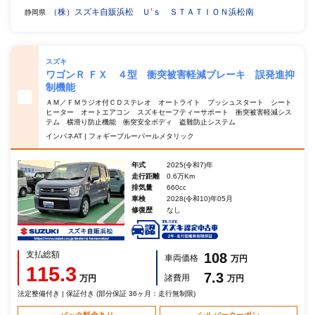
（株）スズキ自販浜松 Ｕ’ｓ ＳＴＡＴＩＯＮ浜松南
静岡県
スズキ
ワゴンＲ ＦＸ ４型 衝突被害軽減ブレーキ 誤発進抑
制機能
ＡＭ／ＦＭラジオ付ＣＤステレオ オートライト プッシュスタート シート
ヒーター オートエアコン スズキセーフティーサポート 衝突被害軽減シス
テム 横滑り防止機能 衝突安全ボディ 盗難防止システム
インパネAT | フォギーブルーパールメタリック
年式
2025(令和7)年
走行距離
0.6万Km
排気量
660cc
車検
2028(令和10)年05月
修復歴
なし
支払総額
108
車両価格
万円
115.3
7.3
諸費用
万円
万円
法定整備付き | 保証付き (部分保証 36ヶ月：走行無制限)