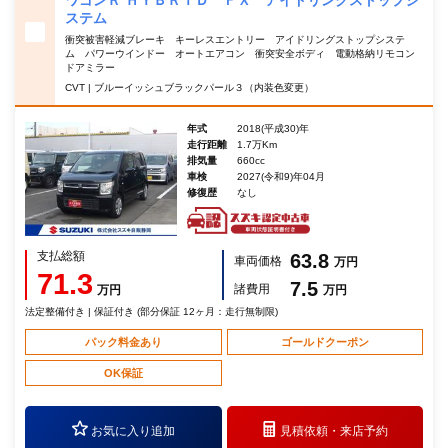
ワゴンＲ ＨＹＢＲＩＤ ＦＸ アイドリングストップシ
ステム
衝突被害軽減ブレーキ キーレスエントリー アイドリングストップシステ
ム パワーウインドー オートエアコン 衝突安全ボディ 電動格納リモコン
ドアミラー
CVT | ブルーイッシュブラックパール３（内装色変更）
年式
2018(平成30)年
走行距離
1.7万Km
排気量
660cc
車検
2027(令和9)年04月
修復歴
なし
支払総額
63.8
車両価格
万円
71.3
7.5
諸費用
万円
万円
法定整備付き | 保証付き (部分保証 12ヶ月：走行無制限)
パック料金あり
ゴールドクーポン
OK保証
お気に入り追加
見積依頼・
来店予約