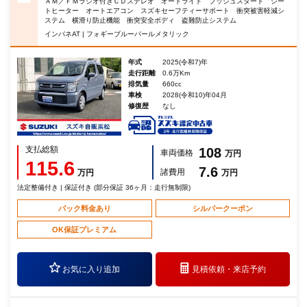
ＡＭ／ＦＭラジオ付きＣＤステレオ オートライト プッシュスタート シー
トヒーター オートエアコン スズキセーフティーサポート 衝突被害軽減シ
ステム 横滑り防止機能 衝突安全ボディ 盗難防止システム
インパネAT | フォギーブルーパールメタリック
年式
2025(令和7)年
走行距離
0.6万Km
排気量
660cc
車検
2028(令和10)年04月
修復歴
なし
支払総額
108
車両価格
万円
115.6
7.6
諸費用
万円
万円
法定整備付き | 保証付き (部分保証 36ヶ月：走行無制限)
パック料金あり
シルバークーポン
OK保証プレミアム
お気に入り追加
見積依頼・
来店予約