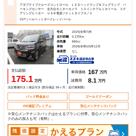
アダプテイブクルーズコントロール ＬＥＤヘッドランプ＆フォグランプ パ
ーキングセンサー 全方位モニターカメラ １５インチアルミホイール ステ
アリングヒーター ＵＳＢ電源ソケットタイプＡ／Ｃ
CVT | ベルベットダークレッドパール
年式
2025(令和7)年
走行距離
0.2万Km
排気量
660cc
車検
2028(令和10)年12月
修復歴
なし
支払総額
167
車両価格
万円
175.1
8.1
諸費用
万円
万円
法定整備付き | 保証付き (部分保証 36ヶ月：走行無制限)
パック料金あり
ゴールドクーポン
OK保証プレミアム
安心メンテナンスパック
※安心メンテナンスパックはかえるプランに付帯。安心メンテナンスパッ
クのみの加入も可（有料）。