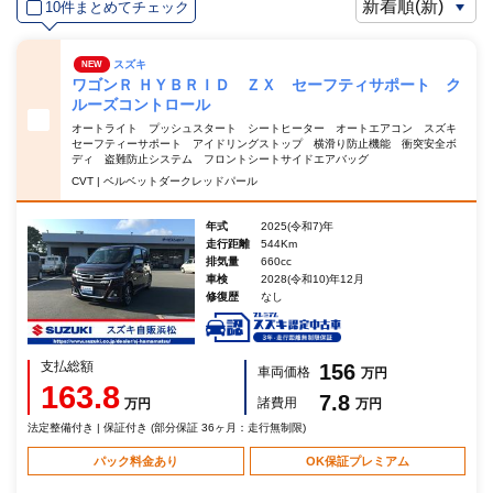
10件まとめてチェック
スズキ
NEW
ワゴンＲ ＨＹＢＲＩＤ ＺＸ セーフティサポート ク
ルーズコントロール
オートライト プッシュスタート シートヒーター オートエアコン スズキ
セーフティーサポート アイドリングストップ 横滑り防止機能 衝突安全ボ
ディ 盗難防止システム フロントシートサイドエアバッグ
CVT | ベルベットダークレッドパール
年式
2025(令和7)年
走行距離
544Km
排気量
660cc
車検
2028(令和10)年12月
修復歴
なし
支払総額
156
車両価格
万円
163.8
7.8
諸費用
万円
万円
法定整備付き | 保証付き (部分保証 36ヶ月：走行無制限)
パック料金あり
OK保証プレミアム