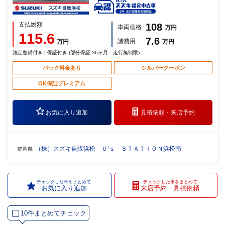
支払総額
108
車両価格
万円
115.6
7.6
諸費用
万円
万円
法定整備付き | 保証付き (部分保証 36ヶ月：走行無制限)
パック料金あり
シルバークーポン
OK保証プレミアム
お気に入り追加
見積依頼・
来店予約
（株）スズキ自販浜松 Ｕ’ｓ ＳＴＡＴＩＯＮ浜松南
静岡県
チェックした車をまとめて
チェックした車をまとめて
お気に入り追加
来店予約・見積依頼
10件まとめてチェック