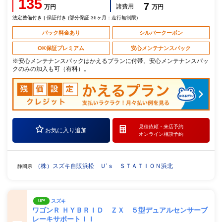
135
7
諸費用
万円
万円
法定整備付き | 保証付き (部分保証 36ヶ月：走行無制限)
パック料金あり
シルバークーポン
OK保証プレミアム
安心メンテナンスパック
※安心メンテナンスパックはかえるプランに付帯。安心メンテナンスパッ
クのみの加入も可（有料）。
見積依頼・
来店予約
お気に入り追加
オンライン相談予約
（株）スズキ自販浜松 Ｕ’ｓ ＳＴＡＴＩＯＮ浜北
静岡県
スズキ
UP!
ワゴンＲ ＨＹＢＲＩＤ ＺＸ ５型デュアルセンサーブ
レーキサポートＩＩ