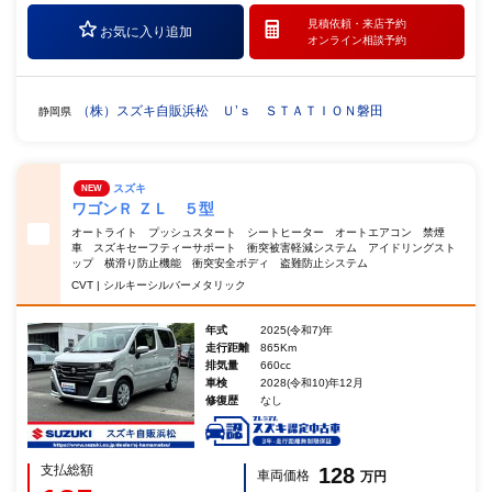
見積依頼・
来店予約
お気に入り追加
オンライン相談予約
（株）スズキ自販浜松 Ｕ’ｓ ＳＴＡＴＩＯＮ磐田
静岡県
スズキ
NEW
ワゴンＲ ＺＬ ５型
オートライト プッシュスタート シートヒーター オートエアコン 禁煙
車 スズキセーフティーサポート 衝突被害軽減システム アイドリングスト
ップ 横滑り防止機能 衝突安全ボディ 盗難防止システム
CVT | シルキーシルバーメタリック
年式
2025(令和7)年
走行距離
865Km
排気量
660cc
車検
2028(令和10)年12月
修復歴
なし
支払総額
128
車両価格
万円