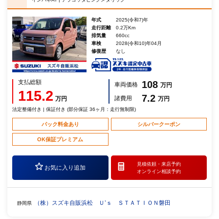
年式
2025(令和7)年
走行距離
0.2万Km
排気量
660cc
車検
2028(令和10)年04月
修復歴
なし
支払総額
108
車両価格
万円
115.2
7.2
諸費用
万円
万円
法定整備付き | 保証付き (部分保証 36ヶ月：走行無制限)
パック料金あり
シルバークーポン
OK保証プレミアム
見積依頼・
来店予約
お気に入り追加
オンライン相談予約
（株）スズキ自販浜松 Ｕ’ｓ ＳＴＡＴＩＯＮ磐田
静岡県