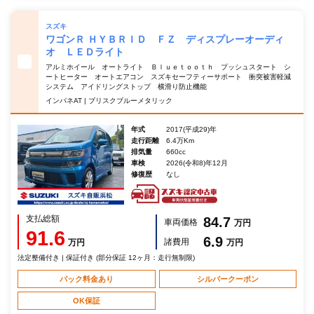
スズキ
ワゴンＲ ＨＹＢＲＩＤ ＦＺ ディスプレーオーディ
オ ＬＥＤライト
アルミホイール オートライト Ｂｌｕｅｔｏｏｔｈ プッシュスタート シ
ートヒーター オートエアコン スズキセーフティーサポート 衝突被害軽減
システム アイドリングストップ 横滑り防止機能
インパネAT | ブリスクブルーメタリック
年式
2017(平成29)年
走行距離
6.4万Km
排気量
660cc
車検
2026(令和8)年12月
修復歴
なし
支払総額
84.7
車両価格
万円
91.6
6.9
諸費用
万円
万円
法定整備付き | 保証付き (部分保証 12ヶ月：走行無制限)
パック料金あり
シルバークーポン
OK保証