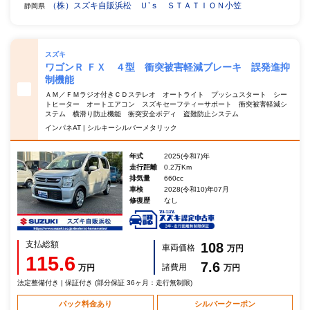
（株）スズキ自販浜松 Ｕ’ｓ ＳＴＡＴＩＯＮ小笠
静岡県
スズキ
ワゴンＲ ＦＸ ４型 衝突被害軽減ブレーキ 誤発進抑
制機能
ＡＭ／ＦＭラジオ付きＣＤステレオ オートライト プッシュスタート シー
トヒーター オートエアコン スズキセーフティーサポート 衝突被害軽減シ
ステム 横滑り防止機能 衝突安全ボディ 盗難防止システム
インパネAT | シルキーシルバーメタリック
年式
2025(令和7)年
走行距離
0.2万Km
排気量
660cc
車検
2028(令和10)年07月
修復歴
なし
支払総額
108
車両価格
万円
115.6
7.6
諸費用
万円
万円
法定整備付き | 保証付き (部分保証 36ヶ月：走行無制限)
パック料金あり
シルバークーポン