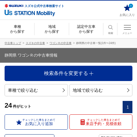
スズキ公式中古車検索サイト
0
お気に入り
車種
地域
認定中古車
から探す
から探す
から探す
検索
メニュー
中古車トップ
スズキの中古車
ワゴンＲの中古車
静岡県の中古車一覧(1件〜24件)
静岡県 ワゴンＲの中古車情報
検索条件を変更する
車種で絞り込む
地域で絞り込む
24
件
がヒット
1
チェックした車をまとめて
チェックした車をまとめて
お気に入り追加
来店予約・見積依頼