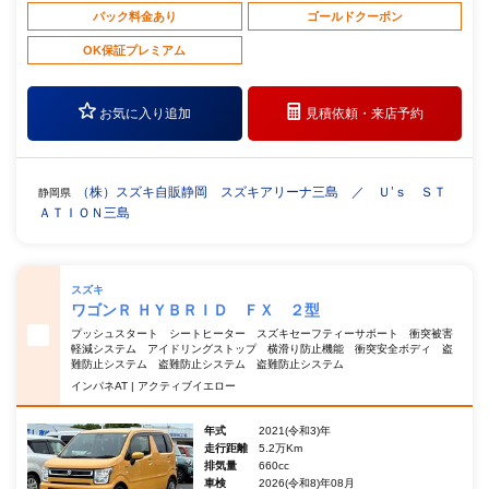
パック料金あり
ゴールドクーポン
OK保証プレミアム
お気に入り追加
見積依頼・
来店予約
（株）スズキ自販静岡 スズキアリーナ三島 ／ Ｕ’ｓ ＳＴ
静岡県
ＡＴＩＯＮ三島
スズキ
ワゴンＲ ＨＹＢＲＩＤ ＦＸ ２型
プッシュスタート シートヒーター スズキセーフティーサポート 衝突被害
軽減システム アイドリングストップ 横滑り防止機能 衝突安全ボディ 盗
難防止システム 盗難防止システム 盗難防止システム
インパネAT | アクティブイエロー
年式
2021(令和3)年
走行距離
5.2万Km
排気量
660cc
車検
2026(令和8)年08月