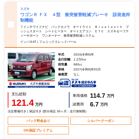
スズキ
ワゴンＲ ＦＸ ４型 衝突被害軽減ブレーキ 誤発進抑
制機能
７インチワイドナビ バックカメラ オートライト Ｂｌｕｅｔｏｏｔｈ プ
ッシュスタート シートヒーター オートエアコン ＥＴＣ スズキセーフテ
ィーサポート ワンオーナー 衝突被害軽減システム
インパネAT | フェニックスレッドパール
年式
2024(令和6)年
走行距離
1.2万Km
排気量
660cc
車検
2027(令和9)年03月
修復歴
なし
支払総額
114.7
車両価格
万円
121.4
6.7
諸費用
万円
万円
法定整備付き | 保証付き (部分保証 36ヶ月：走行無制限)
パック料金あり
シルバークーポン
OK保証プレミアム