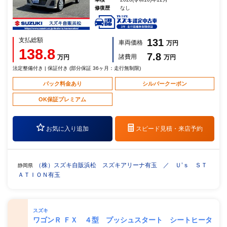
修復歴
なし
支払総額
131
車両価格
万円
138.8
7.8
諸費用
万円
万円
法定整備付き | 保証付き (部分保証 36ヶ月：走行無制限)
パック料金あり
シルバークーポン
OK保証プレミアム
お気に入り追加
スピード見積・
来店予約
（株）スズキ自販浜松 スズキアリーナ有玉 ／ Ｕ’ｓ ＳＴ
静岡県
ＡＴＩＯＮ有玉
スズキ
ワゴンＲ ＦＸ ４型 プッシュスタート シートヒータ