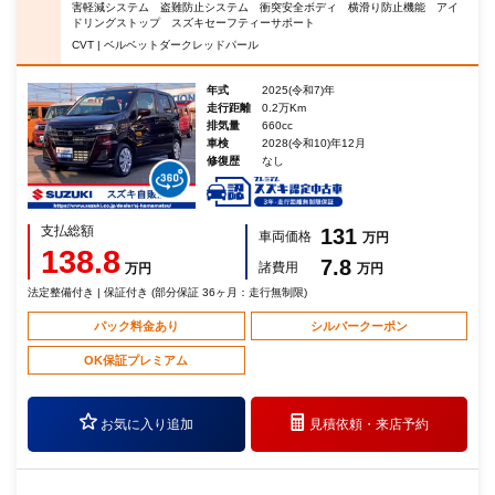
害軽減システム 盗難防止システム 衝突安全ボディ 横滑り防止機能 アイ
ドリングストップ スズキセーフティーサポート
CVT | ベルベットダークレッドパール
年式
2025(令和7)年
走行距離
0.2万Km
排気量
660cc
車検
2028(令和10)年12月
修復歴
なし
支払総額
131
車両価格
万円
138.8
7.8
諸費用
万円
万円
法定整備付き | 保証付き (部分保証 36ヶ月：走行無制限)
パック料金あり
シルバークーポン
OK保証プレミアム
お気に入り追加
見積依頼・
来店予約