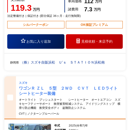
112
車両価格
万円
119.3
7.3
諸費用
万円
万円
法定整備付き | 保証付き (部分保証 36ヶ月：走行無制限)
シルバークーポン
OK保証プレミアム
お気に入り追加
見積依頼・
来店予約
（株）スズキ自販浜松 Ｕ’ｓ ＳＴＡＴＩＯＮ浜松南
静岡県
スズキ
ワゴンＲ ＺＬ ５型 ２ＷＤ ＣＶＴ ＬＥＤライト
シートヒーター装備
オートライト プッシュスタート シートヒーター オートエアコン スズ
キセーフティーサポート 衝突被害軽減システム アイドリングストップ 横
滑り防止機能 衝突安全ボディ 盗難防止システム
CVT | ノクターンブルーパール
年式
2025(令和7)年