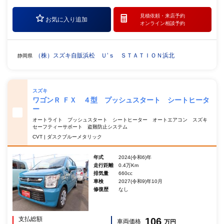
見積依頼・
来店予約
お気に入り追加
オンライン相談予約
（株）スズキ自販浜松 Ｕ’ｓ ＳＴＡＴＩＯＮ浜北
静岡県
スズキ
ワゴンＲ ＦＸ ４型 プッシュスタート シートヒータ
ー
オートライト プッシュスタート シートヒーター オートエアコン スズキ
セーフティーサポート 盗難防止システム
CVT | ダスクブルーメタリック
年式
2024(令和6)年
走行距離
0.4万Km
排気量
660cc
車検
2027(令和9)年10月
修復歴
なし
支払総額
106
車両価格
万円