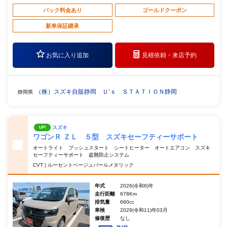
パック料金あり
ゴールドクーポン
新車保証継承
お気に入り追加
見積依頼・
来店予約
（株）スズキ自販静岡 Ｕ’ｓ ＳＴＡＴＩＯＮ静岡
静岡県
スズキ
UP!
ワゴンＲ ＺＬ ５型 スズキセーフティーサポート
オートライト プッシュスタート シートヒーター オートエアコン スズキ
セーフティーサポート 盗難防止システム
CVT | ルーセントベージュパールメタリック
年式
2026(令和8)年
走行距離
678Km
排気量
660cc
車検
2029(令和11)年03月
修復歴
なし