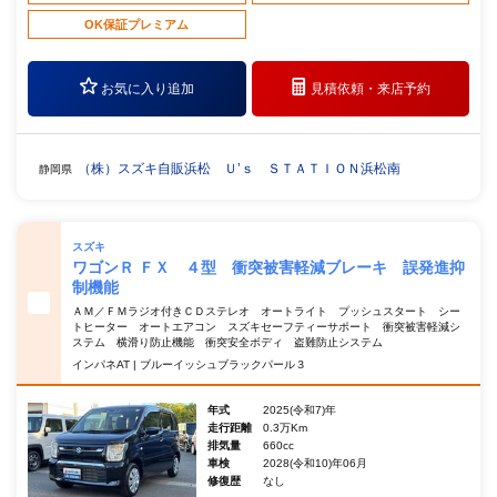
OK保証プレミアム
お気に入り追加
見積依頼・
来店予約
（株）スズキ自販浜松 Ｕ’ｓ ＳＴＡＴＩＯＮ浜松南
静岡県
スズキ
ワゴンＲ ＦＸ ４型 衝突被害軽減ブレーキ 誤発進抑
制機能
ＡＭ／ＦＭラジオ付きＣＤステレオ オートライト プッシュスタート シー
トヒーター オートエアコン スズキセーフティーサポート 衝突被害軽減シ
ステム 横滑り防止機能 衝突安全ボディ 盗難防止システム
インパネAT | ブルーイッシュブラックパール３
年式
2025(令和7)年
走行距離
0.3万Km
排気量
660cc
車検
2028(令和10)年06月
修復歴
なし