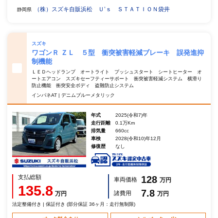
（株）スズキ自販浜松 Ｕ’ｓ ＳＴＡＴＩＯＮ袋井
静岡県
スズキ
ワゴンＲ ＺＬ ５型 衝突被害軽減ブレーキ 誤発進抑
制機能
ＬＥＤヘッドランプ オートライト プッシュスタート シートヒーター オ
ートエアコン スズキセーフティーサポート 衝突被害軽減システム 横滑り
防止機能 衝突安全ボディ 盗難防止システム
インパネAT | デニムブルーメタリック
年式
2025(令和7)年
走行距離
0.1万Km
排気量
660cc
車検
2028(令和10)年12月
修復歴
なし
支払総額
128
車両価格
万円
135.8
7.8
諸費用
万円
万円
法定整備付き | 保証付き (部分保証 36ヶ月：走行無制限)