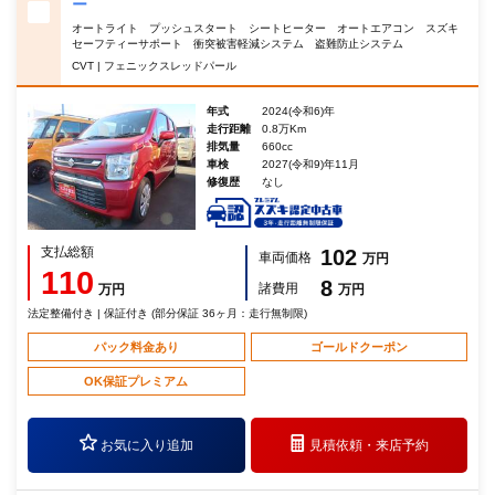
ー
オートライト プッシュスタート シートヒーター オートエアコン スズキ
セーフティーサポート 衝突被害軽減システム 盗難防止システム
CVT | フェニックスレッドパール
年式
2024(令和6)年
走行距離
0.8万Km
排気量
660cc
車検
2027(令和9)年11月
修復歴
なし
支払総額
102
車両価格
万円
110
8
諸費用
万円
万円
法定整備付き | 保証付き (部分保証 36ヶ月：走行無制限)
パック料金あり
ゴールドクーポン
OK保証プレミアム
お気に入り追加
見積依頼・
来店予約