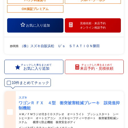
パック料金あり
シルバークーポン
OK保証プレミアム
見積依頼・
来店予約
お気に入り追加
オンライン相談予約
（株）スズキ自販浜松 Ｕ’ｓ ＳＴＡＴＩＯＮ磐田
静岡県
チェックした車をまとめて
チェックした車をまとめて
お気に入り追加
来店予約・見積依頼
10件まとめてチェック
スズキ
ワゴンＲ ＦＸ ４型 衝突被害軽減ブレーキ 誤発進抑
制機能
ＡＭ／ＦＭラジオ付きＣＤステレオ オートライト プッシュスタート シー
トヒーター オートエアコン スズキセーフティーサポート 衝突被害軽減シ
ステム 横滑り防止機能 衝突安全ボディ
インパネAT | テラコッタピンクメタリック