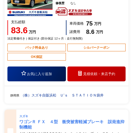
修復歴
なし
支払総額
75
車両価格
万円
83.6
8.6
諸費用
万円
万円
法定整備付き | 保証付き (部分保証 12ヶ月：走行無制限)
パック料金あり
シルバークーポン
OK保証
お気に入り追加
見積依頼・
来店予約
（株）スズキ自販浜松 Ｕ’ｓ ＳＴＡＴＩＯＮ袋井
静岡県
スズキ
ワゴンＲ ＦＸ ４型 衝突被害軽減ブレーキ 誤発進抑
制機能