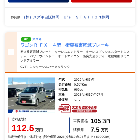
（株）スズキ自販静岡 Ｕ’ｓ ＳＴＡＴＩＯＮ静岡
静岡県
スズキ
UP!
ワゴンＲ ＦＸ ４型 衝突被害軽減ブレーキ
衝突被害軽減ブレーキ キーレスエントリー キーレスプッシュスタートシス
テム パワーウインドー オートエアコン 衝突安全ボディ 電動格納リモコ
ンドアミラー
CVT | シルキーシルバーメタリック
年式
2025(令和7)年
走行距離
0.5万Km
排気量
660cc
車検
2028(令和10)年07月
修復歴
なし
支払総額
105
車両価格
万円
112.5
7.5
諸費用
万円
万円
法定整備付き | 保証付き (部分保証 2028(令和10)年07月まで：60000km)