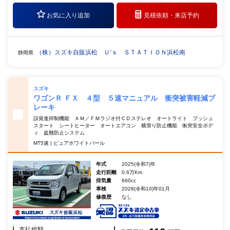
お気に入り追加
見積依頼・
来店予約
（株）スズキ自販浜松 Ｕ’ｓ ＳＴＡＴＩＯＮ浜松南
静岡県
スズキ
ワゴンＲ ＦＸ ４型 ５速マニュアル 衝突被害軽減ブ
レーキ
誤発進抑制機能 ＡＭ／ＦＭラジオ付ＣＤステレオ オートライト プッシュ
スタート シートヒーター オートエアコン 横滑り防止機能 衝突安全ボデ
ィ 盗難防止システム
MT5速 | ピュアホワイトパール
年式
2025(令和7)年
走行距離
0.6万Km
排気量
660cc
車検
2028(令和10)年01月
修復歴
なし
支払総額