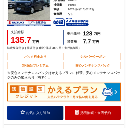
走行距離
246Km
排気量
660cc
車検
2028(令和10)年12月
修復歴
なし
支払総額
128
車両価格
万円
135.7
7.7
諸費用
万円
万円
法定整備付き | 保証付き (部分保証 36ヶ月：走行無制限)
パック料金あり
シルバークーポン
OK保証プレミアム
安心メンテナンスパック
※安心メンテナンスパックはかえるプランに付帯。安心メンテナンスパッ
クのみの加入も可（有料）。
お気に入り追加
見積依頼・
来店予約