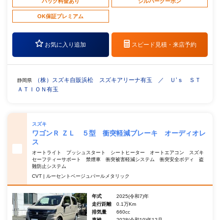
パック料金あり
シルバークーポン
OK保証プレミアム
お気に入り追加
スピード見積・
来店予約
（株）スズキ自販浜松 スズキアリーナ有玉 ／ Ｕ’ｓ ＳＴ
静岡県
ＡＴＩＯＮ有玉
スズキ
ワゴンＲ ＺＬ ５型 衝突軽減ブレーキ オーディオレ
ス
オートライト プッシュスタート シートヒーター オートエアコン スズキ
セーフティーサポート 禁煙車 衝突被害軽減システム 衝突安全ボディ 盗
難防止システム
CVT | ルーセントベージュパールメタリック
年式
2025(令和7)年
走行距離
0.1万Km
排気量
660cc
車検
2028(令和10)年12月