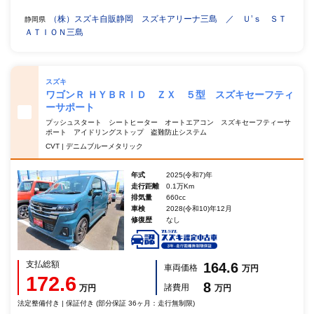
（株）スズキ自販静岡 スズキアリーナ三島 ／ Ｕ’ｓ ＳＴ
静岡県
ＡＴＩＯＮ三島
スズキ
ワゴンＲ ＨＹＢＲＩＤ ＺＸ ５型 スズキセーフティ
ーサポート
プッシュスタート シートヒーター オートエアコン スズキセーフティーサ
ポート アイドリングストップ 盗難防止システム
CVT | デニムブルーメタリック
年式
2025(令和7)年
走行距離
0.1万Km
排気量
660cc
車検
2028(令和10)年12月
修復歴
なし
支払総額
164.6
車両価格
万円
172.6
8
諸費用
万円
万円
法定整備付き | 保証付き (部分保証 36ヶ月：走行無制限)