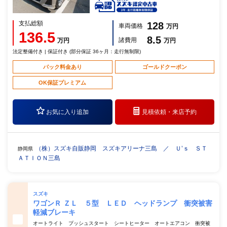
支払総額
128
車両価格
万円
136.5
8.5
諸費用
万円
万円
法定整備付き | 保証付き (部分保証 36ヶ月：走行無制限)
パック料金あり
ゴールドクーポン
OK保証プレミアム
お気に入り追加
見積依頼・
来店予約
（株）スズキ自販静岡 スズキアリーナ三島 ／ Ｕ’ｓ ＳＴ
静岡県
ＡＴＩＯＮ三島
スズキ
ワゴンＲ ＺＬ ５型 ＬＥＤ ヘッドランプ 衝突被害
軽減ブレーキ
オートライト プッシュスタート シートヒーター オートエアコン 衝突被