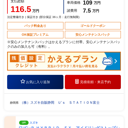
支払総額
109
車両価格
万円
116.5
7.5
諸費用
万円
万円
法定整備付き | 保証付き (部分保証 36ヶ月：走行無制限)
パック料金あり
ゴールドクーポン
OK保証プレミアム
安心メンテナンスパック
※安心メンテナンスパックはかえるプランに付帯。安心メンテナンスパッ
クのみの加入も可（有料）。
お気に入り追加
見積依頼・
来店予約
（株）スズキ自販静岡 Ｕ’ｓ ＳＴＡＴＩＯＮ富士
静岡県
スズキ
UP!