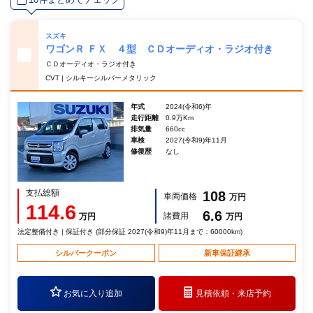
スズキ
ワゴンＲ ＦＸ ４型 ＣＤオーディオ・ラジオ付き
ＣＤオーディオ・ラジオ付き
CVT | シルキーシルバーメタリック
年式
2024(令和6)年
走行距離
0.9万Km
排気量
660cc
車検
2027(令和9)年11月
修復歴
なし
支払総額
108
車両価格
万円
114.6
6.6
諸費用
万円
万円
法定整備付き | 保証付き (部分保証 2027(令和9)年11月まで：60000km)
シルバークーポン
新車保証継承
お気に入り追加
見積依頼・
来店予約