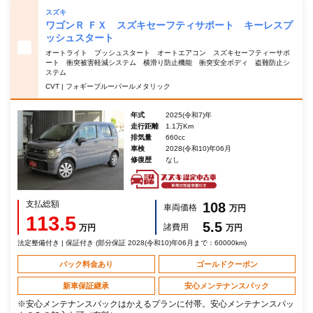
スズキ
ワゴンＲ ＦＸ スズキセーフティサポート キーレスプ
ッシュスタート
オートライト プッシュスタート オートエアコン スズキセーフティーサポ
ート 衝突被害軽減システム 横滑り防止機能 衝突安全ボディ 盗難防止シ
ステム
CVT | フォギーブルーパールメタリック
年式
2025(令和7)年
走行距離
1.1万Km
排気量
660cc
車検
2028(令和10)年06月
修復歴
なし
支払総額
108
車両価格
万円
113.5
5.5
諸費用
万円
万円
法定整備付き | 保証付き (部分保証 2028(令和10)年06月まで：60000km)
パック料金あり
ゴールドクーポン
新車保証継承
安心メンテナンスパック
※安心メンテナンスパックはかえるプランに付帯。安心メンテナンスパッ