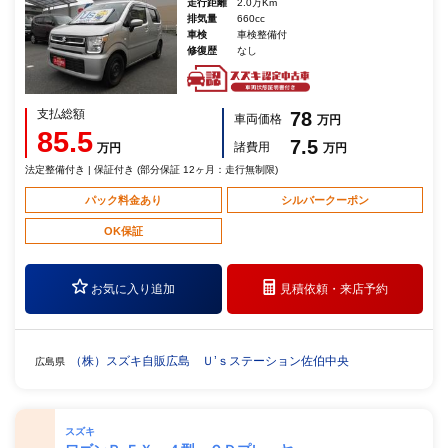
走行距離
2.0万Km
排気量
660cc
車検
車検整備付
修復歴
なし
支払総額
78
車両価格
万円
85.5
7.5
諸費用
万円
万円
法定整備付き | 保証付き (部分保証 12ヶ月：走行無制限)
パック料金あり
シルバークーポン
OK保証
お気に入り追加
見積依頼・
来店予約
（株）スズキ自販広島 Ｕ’ｓステーション佐伯中央
広島県
スズキ