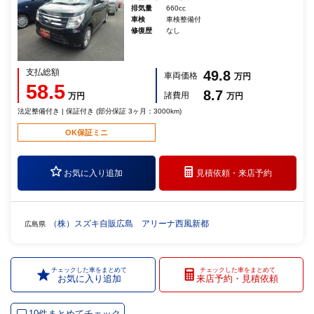
排気量
660cc
車検
車検整備付
修復歴
なし
支払総額
49.8
車両価格
万円
58.5
8.7
諸費用
万円
万円
法定整備付き | 保証付き (部分保証 3ヶ月：3000km)
OK保証ミニ
お気に入り追加
見積依頼・
来店予約
（株）スズキ自販広島 アリーナ西風新都
広島県
チェックした車をまとめて
チェックした車をまとめて
お気に入り追加
来店予約・見積依頼
10件まとめてチェック