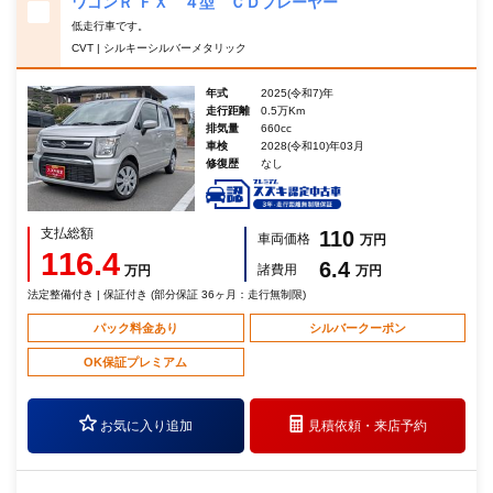
ワゴンＲ ＦＸ ４型 ＣＤプレーヤー
低走行車です。
CVT | シルキーシルバーメタリック
年式
2025(令和7)年
走行距離
0.5万Km
排気量
660cc
車検
2028(令和10)年03月
修復歴
なし
支払総額
110
車両価格
万円
116.4
6.4
諸費用
万円
万円
法定整備付き | 保証付き (部分保証 36ヶ月：走行無制限)
パック料金あり
シルバークーポン
OK保証プレミアム
お気に入り追加
見積依頼・
来店予約