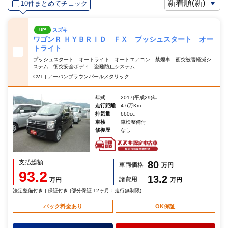
10件まとめてチェック
スズキ
UP!
ワゴンＲ ＨＹＢＲＩＤ ＦＸ プッシュスタート オー
トライト
プッシュスタート オートライト オートエアコン 禁煙車 衝突被害軽減シ
ステム 衝突安全ボディ 盗難防止システム
CVT | アーバンブラウンパールメタリック
年式
2017(平成29)年
走行距離
4.6万Km
排気量
660cc
車検
車検整備付
修復歴
なし
支払総額
80
車両価格
万円
93.2
13.2
諸費用
万円
万円
法定整備付き | 保証付き (部分保証 12ヶ月：走行無制限)
パック料金あり
OK保証