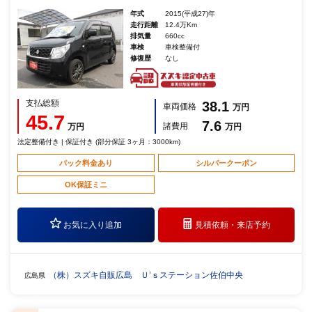
年式
2015(平成27)年
走行距離
12.4万Km
排気量
660cc
車検
車検整備付
修復歴
なし
支払総額
38.1
車両価格
万円
45.7
7.6
諸費用
万円
万円
法定整備付き | 保証付き (部分保証 3ヶ月：3000km)
パック料金あり
シルバークーポン
OK保証ミニ
お気に入り追加
見積依頼・
来店予約
（株）スズキ自販広島 Ｕ’ｓステーション佐伯中央
広島県