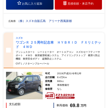
お気に入り追加
見積依頼・
来店予約
（株）スズキ自販広島 アリーナ西風新都
広島県
スズキ
ワゴンＲ ２５周年記念車 ＨＹＢＲＩＤ ＦＸリミテッ
ド ４ＷＤ
プッシュスタート シートヒーター オートエアコン スズキセーフティーサ
ポート ４ＷＤ 衝突被害軽減システム アイドリングストップ 横滑り防止
機能 衝突安全ボディ 盗難防止システム
CVT | ノクターンブルーパール
年式
2019(平成31/令和1)年
走行距離
8.4万Km
排気量
660cc
車検
車検整備付
修復歴
なし
支払総額
69.8
車両価格
万円