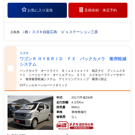
お気に入り追加
見積依頼・
来店予約
（株）スズキ自販広島 Ｕ’ｓステーション三原
広島県
スズキ
ワゴンＲ ＨＹＢＲＩＤ ＦＸ バックカメラ 衝突軽減
システム
バックカメラ オートライト Ｂｌｕｅｔｏｏｔｈ 純正ナビ プッシュスタ
ート シートヒーター オートエアコン ＥＴＣ スズキセーフティーサポー
ト 衝突被害軽減システム アイドリングストップ 横滑り防止
CVT | シルキーシルバーメタリック
年式
2017(平成29)年
走行距離
4.3万Km
排気量
660cc
車検
車検整備付
修復歴
なし