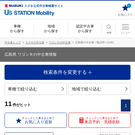
スズキ公式中古車検索サイト
0
お気に入り
車種
地域
認定中古車
から探す
から探す
から探す
検索
メニュー
中古車トップ
スズキの中古車
ワゴンＲの中古車
広島県の中古車一覧(1件〜11件)
広島県 ワゴンＲの中古車情報
検索条件を変更する
車種で絞り込む
地域で絞り込む
11
件
がヒット
1
チェックした車をまとめて
チェックした車をまとめて
お気に入り追加
来店予約・見積依頼