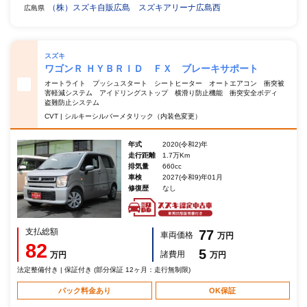
（株）スズキ自販広島 スズキアリーナ広島西
広島県
スズキ
ワゴンＲ ＨＹＢＲＩＤ ＦＸ ブレーキサポート
オートライト プッシュスタート シートヒーター オートエアコン 衝突被
害軽減システム アイドリングストップ 横滑り防止機能 衝突安全ボディ
盗難防止システム
CVT | シルキーシルバーメタリック（内装色変更）
年式
2020(令和2)年
走行距離
1.7万Km
排気量
660cc
車検
2027(令和9)年01月
修復歴
なし
支払総額
77
車両価格
万円
82
5
諸費用
万円
万円
法定整備付き | 保証付き (部分保証 12ヶ月：走行無制限)
パック料金あり
OK保証