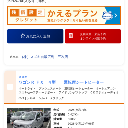
クのみの加入も可（有料）。
見積依頼・
来店予約
お気に入り追加
オンライン相談予約
（株）スズキ自販広島 三次店
広島県
スズキ
ワゴンＲ ＦＸ ４型 運転席シートヒーター
オートライト プッシュスタート 運転席シートヒーター オートエアコン
スズキセーフティーサポート アイドリングストップ ＣＤラジオオーディオ
CVT | シルキーシルバーメタリック
年式
2025(令和7)年
走行距離
0.4万Km
排気量
660cc
車検
2028(令和10)年06月