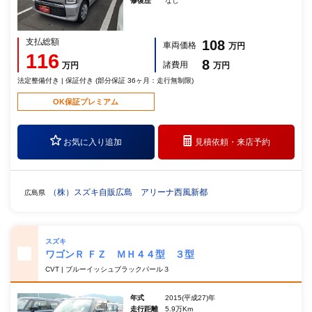
修復歴
なし
支払総額
108
車両価格
万円
116
8
諸費用
万円
万円
法定整備付き | 保証付き (部分保証 36ヶ月：走行無制限)
OK保証プレミアム
お気に入り追加
見積依頼・
来店予約
（株）スズキ自販広島 アリーナ西風新都
広島県
スズキ
ワゴンＲ ＦＺ ＭＨ４４型 ３型
CVT | ブルーイッシュブラックパール３
年式
2015(平成27)年
走行距離
5.9万Km