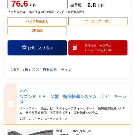
76.6
6.8
諸費用
万円
万円
法定整備付き | 保証付き (部分保証 12ヶ月：走行無制限)
パック料金あり
ゴールドクーポン
OK保証
見積依頼・
来店予約
お気に入り追加
オンライン相談予約
（株）スズキ自販広島 三次店
広島県
スズキ
ワゴンＲ ＦＡ ２型 衝突軽減システム ナビ キーレ
ス
オートライト 純正ナビ スズキセーフティーサポート 衝突被害軽減システ
ム 横滑り防止機能 衝突安全ボディ 盗難防止システム
CVT | シルキーシルバーメタリック
年式
2021(令和3)年