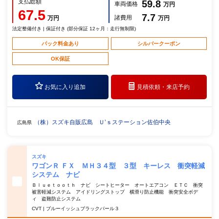
支払総額
59.8
車両価格
万円
67.5
7.7
諸費用
万円
万円
法定整備付き | 保証付き (部分保証 12ヶ月：走行無制限)
パック料金あり
シルバークーポン
OK保証
お気に入り追加
見積依頼・
来店予約
（株）スズキ自販広島 Ｕ’ｓステーション佐伯中央
広島県
スズキ
ワゴンＲ ＦＸ ＭＨ３４型 ３型 キーレス 衝突軽減
システム ナビ
Ｂｌｕｅｔｏｏｔｈ ナビ シートヒーター オートエアコン ＥＴＣ 衝突
被害軽減システム アイドリングストップ 横滑り防止機能 衝突安全ボデ
ィ 盗難防止システム
CVT | ブルーイッシュブラックパール３