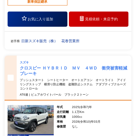
新車保証継承
お気に入り追加
見積依頼・
来店予約
日新スズキ販売（株） 花巻営業所
岩手県
スズキ
クロスビー ＨＹＢＲＩＤ ＭＶ ４ＷＤ 衝突被害軽減
ブレーキ
プッシュスタート シートヒーター オートエアコン オートライト アイド
リングストップ 横滑り防止機能 盗難防止システム アダプティブクルーズ
コントロール
AT6速 | ピュアホワイトパール ブラック２トーン
年式
2025(令和7)年
走行距離
1.1万Km
排気量
1000cc
車検
2028(令和10)年03月
修復歴
なし