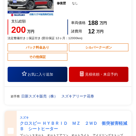
修復歴
なし
支払総額
188
車両価格
万円
200
12
諸費用
万円
万円
法定整備付き | 保証付き (部分保証 12ヶ月：12000km)
パック料金あり
シルバークーポン
その他保証
お気に入り追加
見積依頼・
来店予約
日新スズキ販売（株） スズキアリーナ花巻
岩手県
スズキ
クロスビー ＨＹＢＲＩＤ ＭＺ ２ＷＤ 衝突被害軽減
Ｂ シートヒーター
プッシュスタート オートエアコン オートライト アイドリングストップ