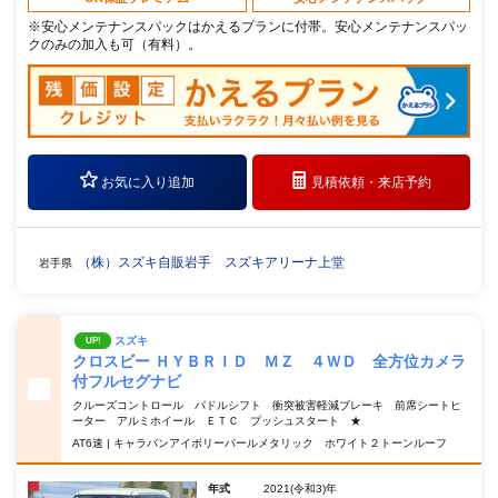
※安心メンテナンスパックはかえるプランに付帯。安心メンテナンスパッ
クのみの加入も可（有料）。
お気に入り追加
見積依頼・
来店予約
（株）スズキ自販岩手 スズキアリーナ上堂
岩手県
スズキ
UP!
クロスビー ＨＹＢＲＩＤ ＭＺ ４ＷＤ 全方位カメラ
付フルセグナビ
クルーズコントロール パドルシフト 衝突被害軽減ブレーキ 前席シートヒ
ーター アルミホイール ＥＴＣ プッシュスタート ★
AT6速 | キャラバンアイボリーパールメタリック ホワイト２トーンルーフ
年式
2021(令和3)年