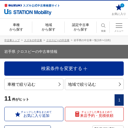
スズキ公式中古車検索サイト
0
お気に入り
車種
地域
認定中古車
から探す
から探す
から探す
検索
メニュー
中古車トップ
スズキの中古車
クロスビーの中古車
岩手県の中古車一覧(1件〜11件)
岩手県 クロスビーの中古車情報
検索条件を変更する
車種で絞り込む
地域で絞り込む
11
件
がヒット
1
チェックした車をまとめて
チェックした車をまとめて
お気に入り追加
来店予約・見積依頼