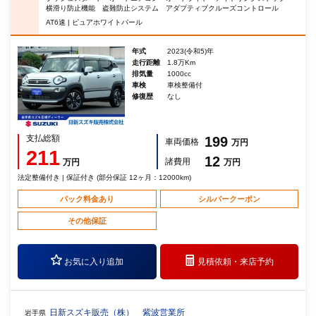
横滑り防止機能 盗難防止システム アダプティブクルーズコントロール
AT6速 | ピュアホワイトパール
年式
2023(令和5)年
走行距離
1.8万Km
排気量
1000cc
車検
車検整備付
修復歴
なし
支払総額
199
車両価格
万円
211
12
諸費用
万円
万円
法定整備付き | 保証付き (部分保証 12ヶ月：12000km)
パック料金あり
シルバークーポン
その他保証
お気に入り追加
見積依頼・
来店予約
日新スズキ販売（株） 紫波営業所
岩手県