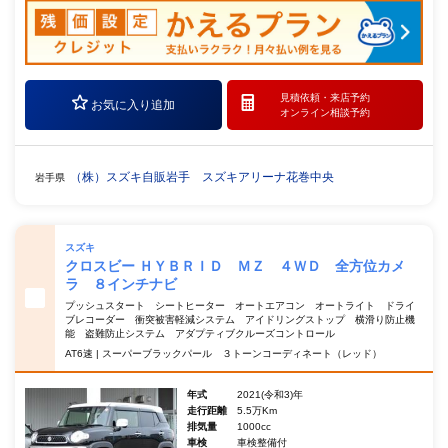
見積依頼・
来店予約
お気に入り追加
オンライン相談予約
（株）スズキ自販岩手 スズキアリーナ花巻中央
岩手県
スズキ
クロスビー ＨＹＢＲＩＤ ＭＺ ４ＷＤ 全方位カメ
ラ ８インチナビ
プッシュスタート シートヒーター オートエアコン オートライト ドライ
ブレコーダー 衝突被害軽減システム アイドリングストップ 横滑り防止機
能 盗難防止システム アダプティブクルーズコントロール
AT6速 | スーパーブラックパール ３トーンコーディネート（レッド）
年式
2021(令和3)年
走行距離
5.5万Km
排気量
1000cc
車検
車検整備付