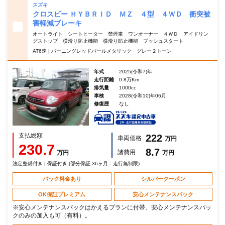
スズキ
クロスビー ＨＹＢＲＩＤ ＭＺ ４型 ４ＷＤ 衝突被
害軽減ブレーキ
オートライト シートヒーター 禁煙車 ワンオーナー ４ＷＤ アイドリン
グストップ 横滑り防止機能 横滑り防止機能 プッシュスタート
AT6速 | バーニングレッドパールメタリック グレー２トーン
年式
2025(令和7)年
走行距離
0.8万Km
排気量
1000cc
車検
2028(令和10)年06月
修復歴
なし
支払総額
222
車両価格
万円
230.7
8.7
諸費用
万円
万円
法定整備付き | 保証付き (部分保証 36ヶ月：走行無制限)
パック料金あり
シルバークーポン
OK保証プレミアム
安心メンテナンスパック
※安心メンテナンスパックはかえるプランに付帯。安心メンテナンスパッ
クのみの加入も可（有料）。