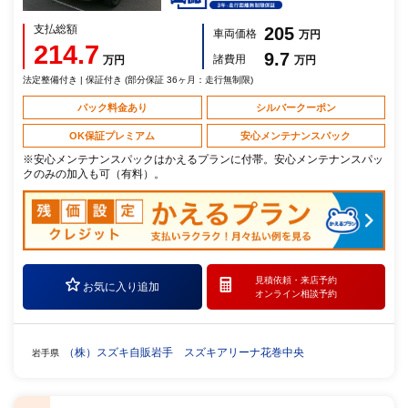
支払総額
205
車両価格
万円
214.7
9.7
諸費用
万円
万円
法定整備付き | 保証付き (部分保証 36ヶ月：走行無制限)
パック料金あり
シルバークーポン
OK保証プレミアム
安心メンテナンスパック
※安心メンテナンスパックはかえるプランに付帯。安心メンテナンスパッ
クのみの加入も可（有料）。
見積依頼・
来店予約
お気に入り追加
オンライン相談予約
（株）スズキ自販岩手 スズキアリーナ花巻中央
岩手県