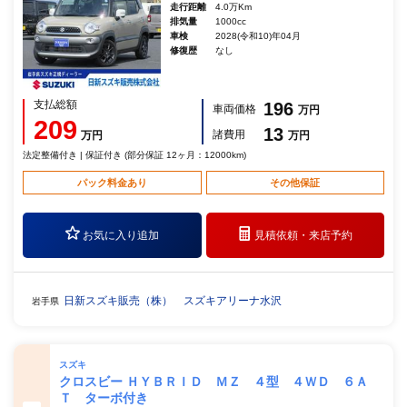
走行距離
4.0万Km
排気量
1000cc
車検
2028(令和10)年04月
修復歴
なし
支払総額
196
車両価格
万円
209
13
諸費用
万円
万円
法定整備付き | 保証付き (部分保証 12ヶ月：12000km)
パック料金あり
その他保証
お気に入り追加
見積依頼・
来店予約
日新スズキ販売（株） スズキアリーナ水沢
岩手県
スズキ
クロスビー ＨＹＢＲＩＤ ＭＺ ４型 ４ＷＤ ６Ａ
Ｔ ターボ付き