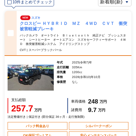
10件まとめてチェック
スズキ
NEW
クロスビー ＨＹＢＲＩＤ ＭＺ ４ＷＤ ＣＶＴ 衝突
被害軽減ブレーキ
バックカメラ オートライト Ｂｌｕｅｔｏｏｔｈ 純正ナビ プッシュスタ
ート シートヒーター オートエアコン スズキセーフティーサポート ４Ｗ
Ｄ 衝突被害軽減システム アイドリングストップ
CVT | スーパーブラックパール
年式
2025(令和7)年
走行距離
335Km
排気量
1200cc
車検
2028(令和10)年10月
修復歴
なし
支払総額
248
車両価格
万円
257.7
9.7
諸費用
万円
万円
法定整備付き | 保証付き (部分保証 36ヶ月：走行無制限)
パック料金あり
シルバークーポン
OK保証プレミアム
安心メンテナンスパック