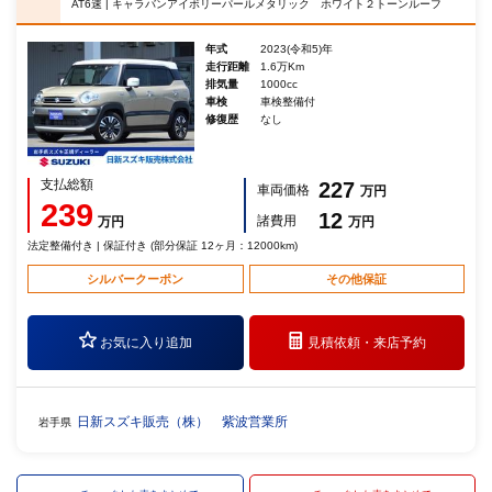
AT6速 | キャラバンアイボリーパールメタリック ホワイト２トーンルーフ
年式
2023(令和5)年
走行距離
1.6万Km
排気量
1000cc
車検
車検整備付
修復歴
なし
支払総額
227
車両価格
万円
239
12
諸費用
万円
万円
法定整備付き | 保証付き (部分保証 12ヶ月：12000km)
シルバークーポン
その他保証
お気に入り追加
見積依頼・
来店予約
日新スズキ販売（株） 紫波営業所
岩手県