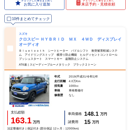
チェックした車をまとめて
チェックした車をまとめて
お気に入り追加
来店予約・見積依頼
10件まとめてチェック
スズキ
クロスビー ＨＹＢＲＩＤ ＭＸ ４ＷＤ ディスプレイ
オーディオ
Ｂｌｕｅｔｏｏｔｈ シートヒーター パドルシフト 衝突被害軽減システ
ム アイドリングストップ 横滑り防止機能 ヒルディセントコントロール
プッシュスタート スマートキー 盗難防止システム
AT6速 | スピーディーブルーメタリック ブラック２トーン
年式
2019(平成31/令和1)年
走行距離
4.0万Km
排気量
1000cc
車検
車検整備付
修復歴
なし
支払総額
148.1
車両価格
万円
163.1
15
諸費用
万円
万円
法定整備付き | 保証付き (部分保証 12ヶ月：12000km)