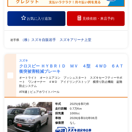
お気に入り追加
見積依頼・
来店予約
（株）スズキ自販岩手 スズキアリーナ上堂
岩手県
スズキ
クロスビー ＨＹＢＲＩＤ ＭＶ ４型 ４ＷＤ ６ＡＴ
衝突被害軽減ブレーキ
オートライト オートエアコン プッシュスタート スズキセーフティーサポ
ート ワンオーナー ４ＷＤ アイドリングストップ 横滑り防止機能 盗難
防止システム
AT6速 | ピュアホワイトパール
年式
2025(令和7)年
走行距離
0.7万Km
排気量
1000cc
車検
2028(令和10)年06月
修復歴
なし