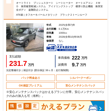
オートライト プッシュスタート シートヒーター オートエアコン ４Ｗ
Ｄ 衝突被害軽減システム アイドリングストップ 横滑り防止機能 衝突安
全ボディ 盗難防止システム
AT6速 | タフカーキパールメタリック ブラック２トーンルーフ
年式
2025(令和7)年
走行距離
0.1万Km
排気量
1000cc
車検
2028(令和10)年08月
修復歴
なし
支払総額
222
車両価格
万円
231.7
9.7
諸費用
万円
万円
法定整備付き | 保証付き (部分保証 36ヶ月：走行無制限)
パック料金あり
シルバークーポン
OK保証プレミアム
安心メンテナンスパック
※安心メンテナンスパックはかえるプランに付帯。安心メンテナンスパッ
クのみの加入も可（有料）。