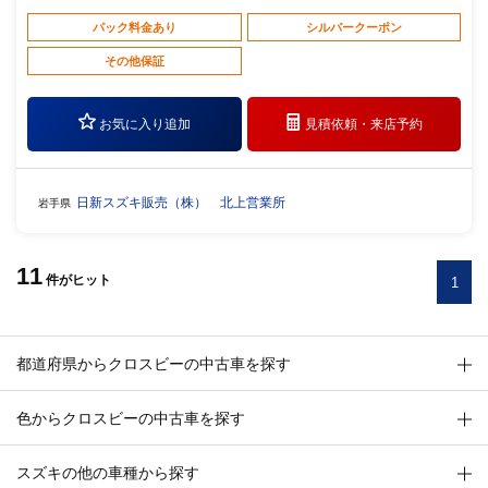
パック料金あり
シルバークーポン
その他保証
お気に入り追加
見積依頼・
来店予約
日新スズキ販売（株） 北上営業所
岩手県
11
件
がヒット
1
都道府県からクロスビーの中古車を探す
色からクロスビーの中古車を探す
スズキの他の車種から探す