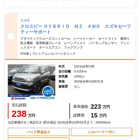
スズキ
クロスビー ＨＹＢＲＩＤ ＭＺ ４ＷＤ スズキセーフ
ティーサポート
アダプティブクルーズコントロール シートヒーター オートライト 横滑り
防止機能 衝突軽減ブレーキ レーンアシスト パーキングセンサー プッシ
ュスタート オートエアコン フォグランプ
AT6速 | プレミアムシルバーメタリック
年式
2025(令和7)年
走行距離
0.4万Km
排気量
1000cc
車検
2028(令和10)年02月
修復歴
なし
支払総額
223
車両価格
万円
238
15
諸費用
万円
万円
法定整備付き | 保証付き (部分保証 2028(令和10)年02月まで：60000km)
パック料金あり
シルバークーポン