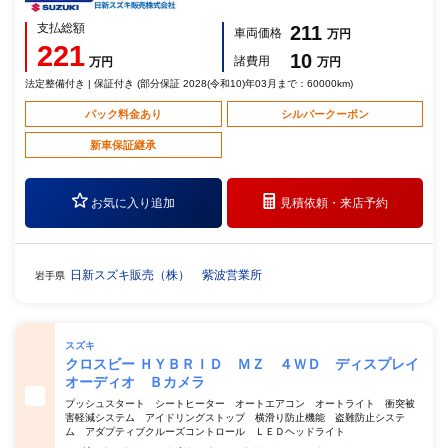
支払総額
211
車両価格
万円
221
10
諸費用
万円
万円
法定整備付き | 保証付き (部分保証 2028(令和10)年03月まで：60000km)
パック料金あり
シルバークーポン
新車保証継承
お気に入り追加
見積依頼・
来店予約
日新スズキ販売（株） 紫波営業所
岩手県
スズキ
クロスビー ＨＹＢＲＩＤ ＭＺ ４ＷＤ ディスプレイ
オーディオ Ｂカメラ
プッシュスタート シートヒーター オートエアコン オートライト 衝突被
害軽減システム アイドリングストップ 横滑り防止機能 盗難防止システ
ム アダプティブクルーズコントロール ＬＥＤヘッドライト