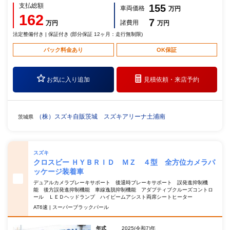
支払総額
155
車両価格
万円
162
7
諸費用
万円
万円
法定整備付き | 保証付き (部分保証 12ヶ月：走行無制限)
パック料金あり
OK保証
お気に入り追加
見積依頼・
来店予約
（株）スズキ自販茨城 スズキアリーナ土浦南
茨城県
スズキ
クロスビー ＨＹＢＲＩＤ ＭＺ ４型 全方位カメラパ
ッケージ装着車
デュアルカメラブレーキサポート 後退時ブレーキサポート 誤発進抑制機
能 後方誤発進抑制機能 車線逸脱抑制機能 アダプティブクルーズコントロ
ール ＬＥＤヘッドランプ ハイビームアシスト両席シートヒーター
AT6速 | スーパーブラックパール
年式
2025(令和7)年