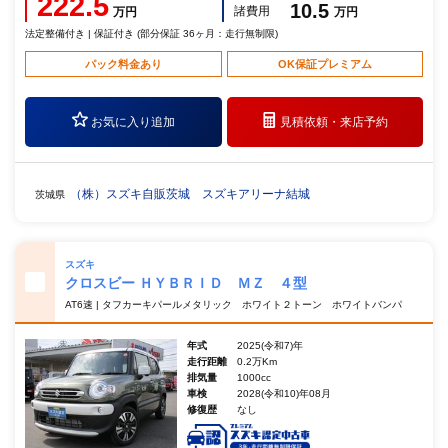
222.5
10.5
諸費用
万円
万円
法定整備付き | 保証付き (部分保証 36ヶ月：走行無制限)
パック料金あり
OK保証プレミアム
お気に入り追加
見積依頼・
来店予約
（株）スズキ自販茨城 スズキアリーナ結城
茨城県
スズキ
クロスビー ＨＹＢＲＩＤ ＭＺ ４型
AT6速 | タフカーキパールメタリック ホワイト２トーン ホワイトバンパ
年式
2025(令和7)年
走行距離
0.2万Km
排気量
1000cc
車検
2028(令和10)年08月
修復歴
なし