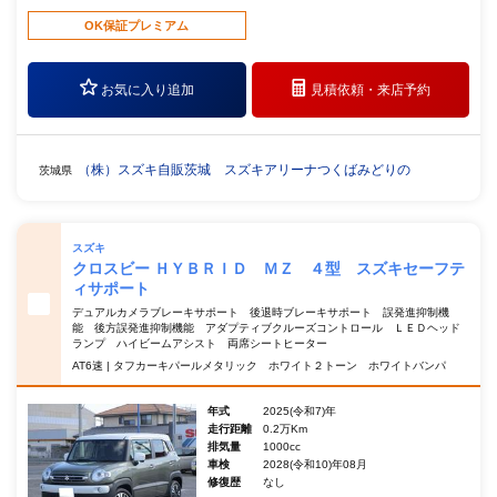
OK保証プレミアム
お気に入り追加
見積依頼・
来店予約
（株）スズキ自販茨城 スズキアリーナつくばみどりの
茨城県
スズキ
クロスビー ＨＹＢＲＩＤ ＭＺ ４型 スズキセーフテ
ィサポート
デュアルカメラブレーキサポート 後退時ブレーキサポート 誤発進抑制機
能 後方誤発進抑制機能 アダプティブクルーズコントロール ＬＥＤヘッド
ランプ ハイビームアシスト 両席シートヒーター
AT6速 | タフカーキパールメタリック ホワイト２トーン ホワイトバンパ
年式
2025(令和7)年
走行距離
0.2万Km
排気量
1000cc
車検
2028(令和10)年08月
修復歴
なし