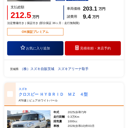
支払総額
203.1
車両価格
万円
212.5
9.4
諸費用
万円
万円
法定整備付き | 保証付き (部分保証 36ヶ月：走行無制限)
OK保証プレミアム
お気に入り追加
見積依頼・
来店予約
（株）スズキ自販茨城 スズキアリーナ取手
茨城県
スズキ
クロスビー ＨＹＢＲＩＤ ＭＺ ４型
AT6速 | ピュアホワイトパール
年式
2025(令和7)年
走行距離
0.3万Km
排気量
1000cc
車検
2028(令和10)年03月