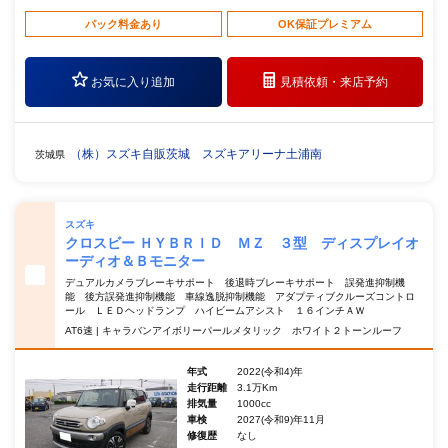
パック料金あり
OK保証プレミアム
お気に入り追加
見積依頼・
来店予約
（株）スズキ自販茨城 スズキアリーナ土浦南
茨城県
スズキ
クロスビー ＨＹＢＲＩＤ ＭＺ ３型 ディスプレイオ
ーディオ＆Ｂモニター
デュアルカメラブレーキサポート 後退時ブレーキサポート 誤発進抑制機
能 後方誤発進抑制機能 車線逸脱抑制機能 アダプティブクルーズコントロ
ール ＬＥＤヘッドランプ ハイビームアシスト １６インチＡＷ
AT6速 | キャラバンアイボリーパールメタリック ホワイト２トーンルーフ
年式
2022(令和4)年
走行距離
3.1万Km
排気量
1000cc
車検
2027(令和9)年11月
修復歴
なし