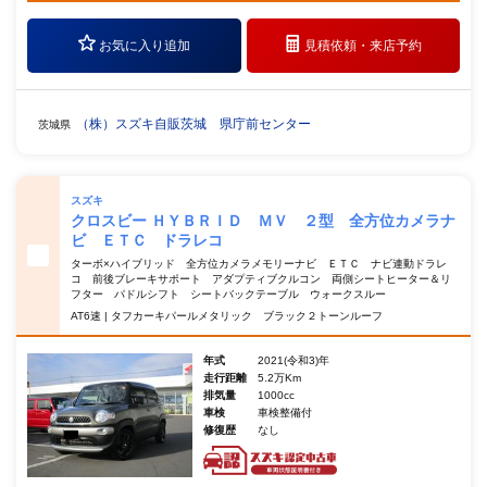
お気に入り追加
見積依頼・
来店予約
（株）スズキ自販茨城 県庁前センター
茨城県
スズキ
クロスビー ＨＹＢＲＩＤ ＭＶ ２型 全方位カメラナ
ビ ＥＴＣ ドラレコ
ターボ×ハイブリッド 全方位カメラメモリーナビ ＥＴＣ ナビ連動ドラレ
コ 前後ブレーキサポート アダプティブクルコン 両側シートヒーター＆リ
フター パドルシフト シートバックテーブル ウォークスルー
AT6速 | タフカーキパールメタリック ブラック２トーンルーフ
年式
2021(令和3)年
走行距離
5.2万Km
排気量
1000cc
車検
車検整備付
修復歴
なし