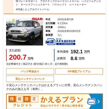
時ブレーキサポート アダクティブクルーズコントロール ハイビームアシス
ト キーレスプッシュスタート パドルシフト シートヒーター
AT6速 | ピュアホワイトパール
年式
2025(令和7)年
走行距離
0.1万Km
排気量
1000cc
車検
2028(令和10)年03月
修復歴
なし
支払総額
192.1
車両価格
万円
200.7
8.6
諸費用
万円
万円
法定整備付き | 保証付き (部分保証 36ヶ月：走行無制限)
パック料金あり
OK保証プレミアム
安心メンテナンスパック
※安心メンテナンスパックはかえるプランに付帯。安心メンテナンスパッ
クのみの加入も可（有料）。