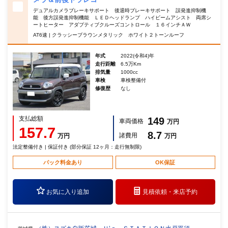
デュアルカメラブレーキサポート 後退時ブレーキサポート 誤発進抑制機
能 後方誤発進抑制機能 ＬＥＤヘッドランプ ハイビームアシスト 両席シ
ートヒーター アダプティブクルーズコントロール １６インチＡＷ
AT6速 | クラッシーブラウンメタリック ホワイト２トーンルーフ
年式
2022(令和4)年
走行距離
6.5万Km
排気量
1000cc
車検
車検整備付
修復歴
なし
支払総額
149
車両価格
万円
157.7
8.7
諸費用
万円
万円
法定整備付き | 保証付き (部分保証 12ヶ月：走行無制限)
パック料金あり
OK保証
お気に入り追加
見積依頼・
来店予約