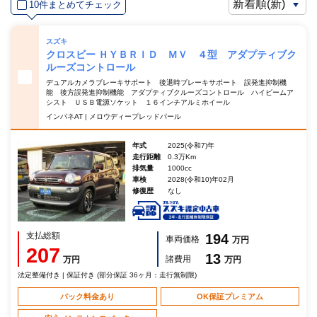
10件まとめてチェック
スズキ
クロスビー ＨＹＢＲＩＤ ＭＶ ４型 アダプティブク
ルーズコントロール
デュアルカメラブレーキサポート 後退時ブレーキサポート 誤発進抑制機
能 後方誤発進抑制機能 アダプティブクルーズコントロール ハイビームア
シスト ＵＳＢ電源ソケット １６インチアルミホイール
インパネAT | メロウディープレッドパール
年式
2025(令和7)年
走行距離
0.3万Km
排気量
1000cc
車検
2028(令和10)年02月
修復歴
なし
支払総額
194
車両価格
万円
207
13
諸費用
万円
万円
法定整備付き | 保証付き (部分保証 36ヶ月：走行無制限)
パック料金あり
OK保証プレミアム