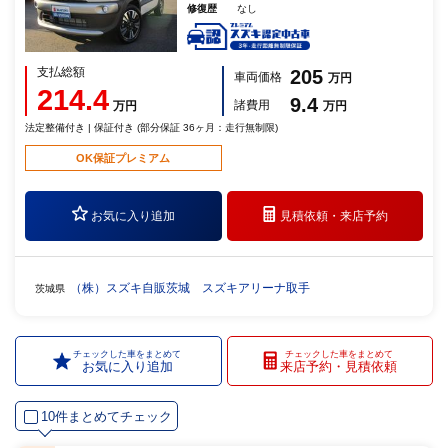
修復歴
なし
支払総額
205
車両価格
万円
214.4
9.4
諸費用
万円
万円
法定整備付き | 保証付き (部分保証 36ヶ月：走行無制限)
OK保証プレミアム
お気に入り追加
見積依頼・
来店予約
（株）スズキ自販茨城 スズキアリーナ取手
茨城県
チェックした車をまとめて
チェックした車をまとめて
お気に入り追加
来店予約・見積依頼
10件まとめてチェック