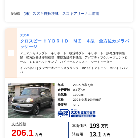
（株）スズキ自販茨城 スズキアリーナ土浦南
茨城県
スズキ
クロスビー ＨＹＢＲＩＤ ＭＺ ４型 全方位カメラパ
ッケージ
デュアルカメラブレーキサポート 後退時ブレーキサポート 誤発進抑制機
能 後方誤発進抑制機能 車線逸脱抑制機能 アダプティブクルーズコントロ
ール ＬＥＤヘッドランプ ハイビームアシスト シートヒーター
インパネAT | タフカーキパールメタリック ホワイト２トーン ホワイトバン
パ
年式
2025(令和7)年
走行距離
0.1万Km
排気量
1000cc
車検
2028(令和10)年08月
修復歴
なし
支払総額
193
車両価格
万円
206.1
13.1
諸費用
万円
万円