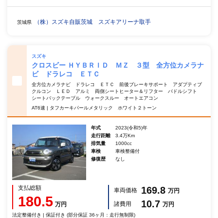
（株）スズキ自販茨城 スズキアリーナ取手
茨城県
スズキ
クロスビー ＨＹＢＲＩＤ ＭＺ ３型 全方位カメラナ
ビ ドラレコ ＥＴＣ
全方位カメラナビ ドラレコ ＥＴＣ 前後ブレーキサポート アダプティブ
クルコン ＬＥＤ アルミ 両側シートヒーター＆リフター パドルシフト
シートバックテーブル ウォークスルー オートエアコン
AT6速 | タフカーキパールメタリック ホワイト２トーン
年式
2023(令和5)年
走行距離
3.4万Km
排気量
1000cc
車検
車検整備付
修復歴
なし
支払総額
169.8
車両価格
万円
180.5
10.7
諸費用
万円
万円
法定整備付き | 保証付き (部分保証 36ヶ月：走行無制限)