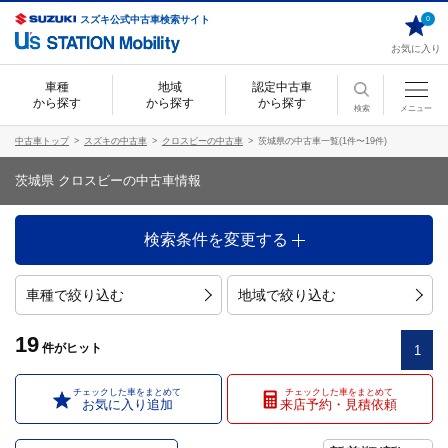
スズキ公式中古車検索サイト
0
お気に入り
車種
地域
認定中古車
から探す
から探す
から探す
検索
メニュー
中古車トップ
スズキの中古車
クロスビーの中古車
茨城県の中古車一覧(1件〜19件)
茨城県 クロスビーの中古車情報
検索条件を変更する
車種で絞り込む
地域で絞り込む
19
件
がヒット
1
チェックした車をまとめて
チェックした車をまとめて
お気に入り追加
来店予約・見積依頼