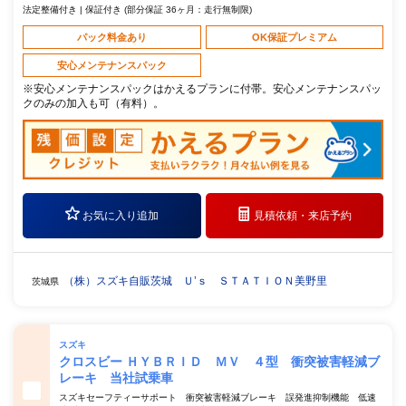
法定整備付き | 保証付き (部分保証 36ヶ月：走行無制限)
パック料金あり
OK保証プレミアム
安心メンテナンスパック
※安心メンテナンスパックはかえるプランに付帯。安心メンテナンスパッ
クのみの加入も可（有料）。
お気に入り追加
見積依頼・
来店予約
（株）スズキ自販茨城 Ｕ’ｓ ＳＴＡＴＩＯＮ美野里
茨城県
スズキ
クロスビー ＨＹＢＲＩＤ ＭＶ ４型 衝突被害軽減ブ
レーキ 当社試乗車
スズキセーフティーサポート 衝突被害軽減ブレーキ 誤発進抑制機能 低速