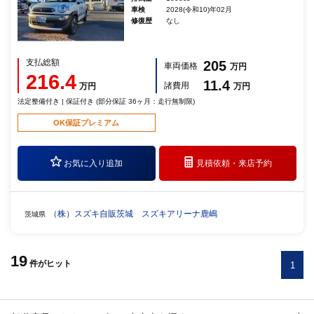
車検
2028(令和10)年02月
修復歴
なし
支払総額
205
車両価格
万円
216.4
11.4
諸費用
万円
万円
法定整備付き | 保証付き (部分保証 36ヶ月：走行無制限)
OK保証プレミアム
お気に入り追加
見積依頼・
来店予約
（株）スズキ自販茨城 スズキアリーナ鹿嶋
茨城県
19
件
がヒット
1