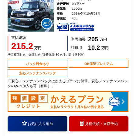
走行距離
0.1万Km
排気量
1000cc
車検
2028(令和10)年08月
修復歴
なし
支払総額
205
車両価格
万円
215.2
10.2
諸費用
万円
万円
法定整備付き | 保証付き (部分保証 36ヶ月：走行無制限)
パック料金あり
OK保証プレミアム
安心メンテナンスパック
※安心メンテナンスパックはかえるプランに付帯。安心メンテナンスパッ
クのみの加入も可（有料）。
お気に入り追加
見積依頼・
来店予約