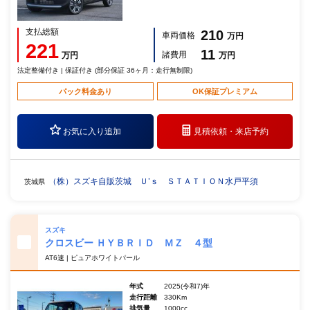
支払総額
210
車両価格
万円
221
11
諸費用
万円
万円
法定整備付き | 保証付き (部分保証 36ヶ月：走行無制限)
パック料金あり
OK保証プレミアム
お気に入り追加
見積依頼・
来店予約
（株）スズキ自販茨城 Ｕ’ｓ ＳＴＡＴＩＯＮ水戸平須
茨城県
スズキ
クロスビー ＨＹＢＲＩＤ ＭＺ ４型
AT6速 | ピュアホワイトパール
年式
2025(令和7)年
走行距離
330Km
排気量
1000cc