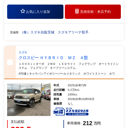
お気に入り追加
見積依頼・
来店予約
（株）スズキ自販茨城 スズキアリーナ取手
茨城県
スズキ
クロスビー ＨＹＢＲＩＤ ＭＺ ４型
１０００ｃｃターボ ２ＷＤ ＬＥＤライト フォグランプ オートライトシ
ステム フォグランプ キーフリーシステム
AT6速 | キャラバンアイボリーパールメタリック ホワイト２トーン ホワ
年式
2025(令和7)年
走行距離
0.2万Km
排気量
1000cc
車検
2028(令和10)年08月
修復歴
なし
支払総額
212
車両価格
万円