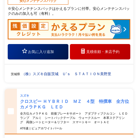
安心メンテナンスパック
※安心メンテナンスパックはかえるプランに付帯。安心メンテナンスパッ
クのみの加入も可（有料）。
お気に入り追加
見積依頼・
来店予約
（株）スズキ自販茨城 Ｕ’ｓ ＳＴＡＴＩＯＮ美野里
茨城県
スズキ
クロスビー ＨＹＢＲＩＤ ＭＺ ４型 特撰車 全方位
カメラＰＫＧ ＬＥＤ
全方位カメラＰＫＧ 前後ブレーキサポート アダプティブクルコン ＬＥＤ
ランプ アルミ シートバックテーブル ウォークスルー 本革ステアリン
グ 両側シートヒーター＆リフター スマートキー オートＡＣ
AT6速 | ピュアホワイトパール