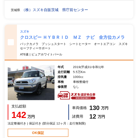
（株）スズキ自販茨城 県庁前センター
茨城県
スズキ
クロスビー ＨＹＢＲＩＤ ＭＺ ナビ 全方位カメラ
バックカメラ プッシュスタート シートヒーター オートエアコン スズキ
セーフティーサポート
AT6速 | ピュアホワイトパール
年式
2019(平成31/令和1)年
走行距離
5.5万Km
排気量
1000cc
車検
車検整備付
修復歴
なし
支払総額
130
車両価格
万円
142
12
諸費用
万円
万円
法定整備付き | 保証付き (部分保証 12ヶ月：走行無制限)
OK保証