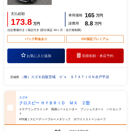
支払総額
165
車両価格
万円
173.8
8.8
諸費用
万円
万円
法定整備付き | 保証付き (部分保証 36ヶ月：走行無制限)
パック料金あり
OK保証プレミアム
お気に入り追加
見積依頼・
来店予約
（株）スズキ自販茨城 Ｕ’ｓ ＳＴＡＴＩＯＮ水戸平須
茨城県
スズキ
クロスビー ＨＹＢＲＩＤ ＭＸ ２型
ステアリングスイッチ 両側シートヒーター プッシュスタート パドルシフ
ト
AT6速 | スピーディーブルーメタリック ホワイト２トーンルーフ