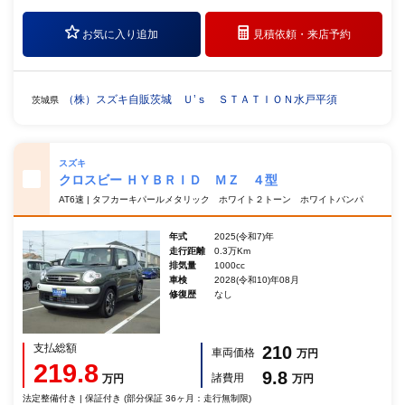
お気に入り追加
見積依頼・
来店予約
（株）スズキ自販茨城 Ｕ’ｓ ＳＴＡＴＩＯＮ水戸平須
茨城県
スズキ
クロスビー ＨＹＢＲＩＤ ＭＺ ４型
AT6速 | タフカーキパールメタリック ホワイト２トーン ホワイトバンパ
年式
2025(令和7)年
走行距離
0.3万Km
排気量
1000cc
車検
2028(令和10)年08月
修復歴
なし
支払総額
210
車両価格
万円
219.8
9.8
諸費用
万円
万円
法定整備付き | 保証付き (部分保証 36ヶ月：走行無制限)