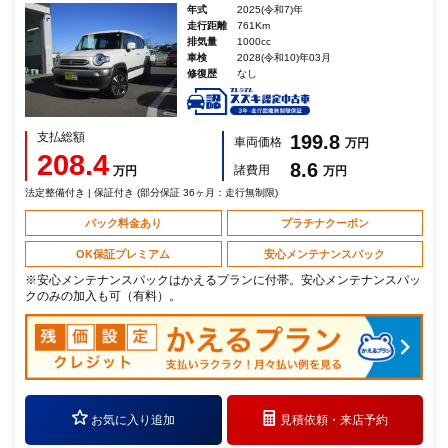
年式
2025(令和7)年
走行距離
761Km
排気量
1000cc
車検
2028(令和10)年03月
修復歴
なし
支払総額
199.8
車両価格
万円
208.4
8.6
諸費用
万円
万円
法定整備付き | 保証付き (部分保証 36ヶ月：走行無制限)
パック料金あり
プラチナクーポン
OK保証プレミアム
安心メンテナンスパック
※安心メンテナンスパックはかえるプランに付帯。安心メンテナンスパッ
クのみの加入も可（有料）。
お気に入り追加
見積依頼・
来店予約