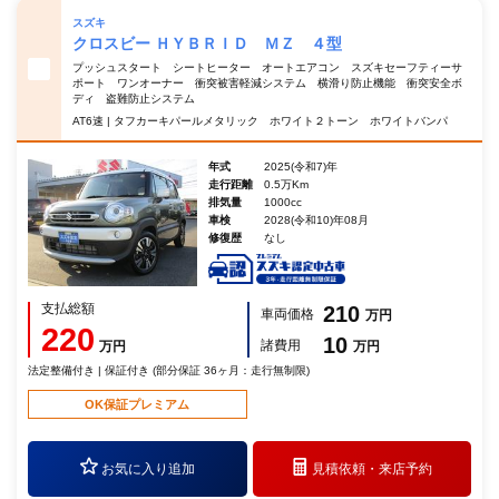
スズキ
クロスビー ＨＹＢＲＩＤ ＭＺ ４型
プッシュスタート シートヒーター オートエアコン スズキセーフティーサ
ポート ワンオーナー 衝突被害軽減システム 横滑り防止機能 衝突安全ボ
ディ 盗難防止システム
AT6速 | タフカーキパールメタリック ホワイト２トーン ホワイトバンパ
年式
2025(令和7)年
走行距離
0.5万Km
排気量
1000cc
車検
2028(令和10)年08月
修復歴
なし
支払総額
210
車両価格
万円
220
10
諸費用
万円
万円
法定整備付き | 保証付き (部分保証 36ヶ月：走行無制限)
OK保証プレミアム
お気に入り追加
見積依頼・
来店予約