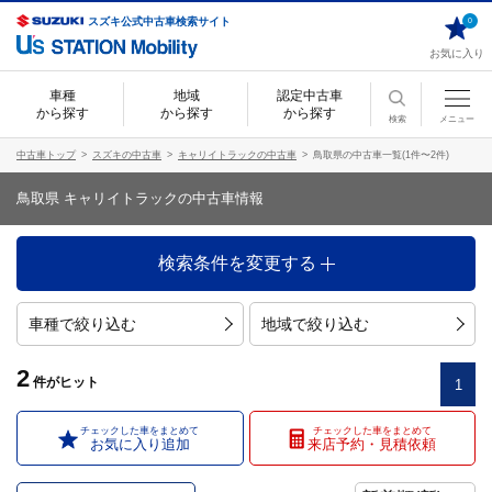
スズキ公式中古車検索サイト
0
お気に入り
車種
地域
認定中古車
から探す
から探す
から探す
検索
メニュー
中古車トップ
スズキの中古車
キャリイトラックの中古車
鳥取県の中古車一覧(1件〜2件)
鳥取県 キャリイトラックの中古車情報
検索条件を変更する
車種で絞り込む
地域で絞り込む
2
件
がヒット
1
チェックした車をまとめて
チェックした車をまとめて
お気に入り追加
来店予約・見積依頼