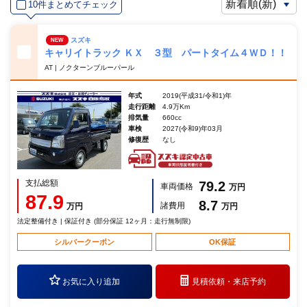
10件まとめてチェック
スズキ
NEW
キャリイトラック ＫＸ ３型 パートタイム４ＷＤ！！
AT | ノクターンブルーパール
年式
2019(平成31/令和1)年
走行距離
4.9万Km
排気量
660cc
車検
2027(令和9)年03月
修復歴
なし
支払総額
79.2
車両価格
万円
87.9
8.7
諸費用
万円
万円
法定整備付き | 保証付き (部分保証 12ヶ月：走行無制限)
シルバークーポン
OK保証
お気に入り追加
見積依頼・
来店予約