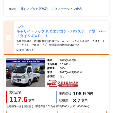
（株）スズキ自販鳥取 Ｕ’ｓステーション倉吉
鳥取県
スズキ
キャリイトラック ＫＣエアコン・パワステ ７型 パー
トタイム４ＷＤ！！
新車保証継承 前後衝突被害軽減ブレーキ パートタイム４ＷＤ ５ＭＴ オ
ートライト 社用車アップ 禁煙車車両状態証明書付き
MT5速 | ホワイト
年式
2025(令和7)年
走行距離
0.5万Km
排気量
660cc
車検
2027(令和9)年06月
修復歴
なし
支払総額
108.9
車両価格
万円
117.6
8.7
諸費用
万円
万円
法定整備付き | 保証付き (部分保証 2028(令和10)年06月まで：60000km)