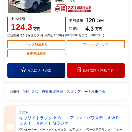
修復歴
なし
支払総額
120
車両価格
万円
124.3
4.3
諸費用
万円
万円
法定整備付き | 保証付き (部分保証 2028(令和10)年04月まで：60000km)
パック料金あり
ゴールドクーポン
新車保証継承
お気に入り追加
見積依頼・
来店予約
（株）スズキ自販東北秋田 スズキアリーナ秋田中央
秋田県
スズキ
キャリイトラック ＫＣ エアコン・パワステ ４ＷＤ
３ＡＴ ＡＭ／ＦＭラジオ
ワンオーナー パートタイム４ＷＤ エアコン パワーステアリング スピー