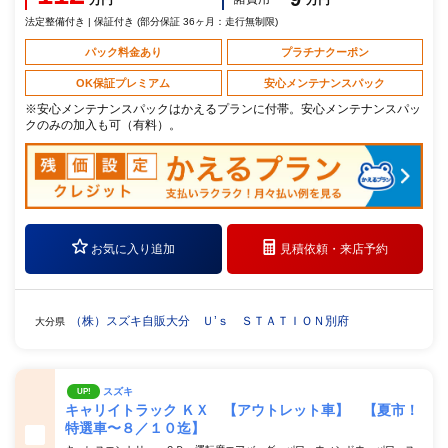
万円
万円
法定整備付き | 保証付き (部分保証 36ヶ月：走行無制限)
パック料金あり
プラチナクーポン
OK保証プレミアム
安心メンテナンスパック
※安心メンテナンスパックはかえるプランに付帯。安心メンテナンスパッ
クのみの加入も可（有料）。
お気に入り追加
見積依頼・
来店予約
（株）スズキ自販大分 Ｕ’ｓ ＳＴＡＴＩＯＮ別府
大分県
スズキ
UP!
キャリイトラック ＫＸ 【アウトレット車】 【夏市！
特選車〜８／１０迄】