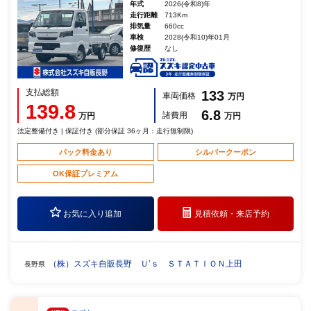
年式
2026(令和8)年
走行距離
713Km
排気量
660cc
車検
2028(令和10)年01月
修復歴
なし
支払総額
133
車両価格
万円
139.8
6.8
諸費用
万円
万円
法定整備付き | 保証付き (部分保証 36ヶ月：走行無制限)
パック料金あり
シルバークーポン
OK保証プレミアム
お気に入り追加
見積依頼・
来店予約
（株）スズキ自販長野 Ｕ’ｓ ＳＴＡＴＩＯＮ上田
長野県