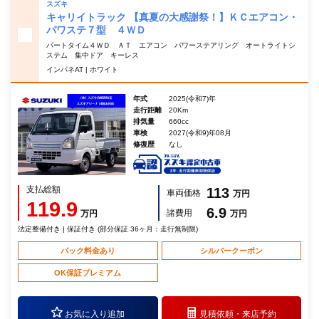
スズキ
キャリイトラック 【真夏の大感謝祭！】ＫＣエアコン・
パワステ７型 ４ＷＤ
パートタイム４ＷＤ ＡＴ エアコン パワーステアリング オートライトシ
ステム 集中ドア キーレス
インパネAT | ホワイト
年式
2025(令和7)年
走行距離
20Km
排気量
660cc
車検
2027(令和9)年08月
修復歴
なし
支払総額
113
車両価格
万円
119.9
6.9
諸費用
万円
万円
法定整備付き | 保証付き (部分保証 36ヶ月：走行無制限)
パック料金あり
シルバークーポン
OK保証プレミアム
お気に入り追加
見積依頼・
来店予約