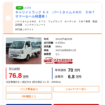
スズキ
UP!
キャリイトラック ＫＸ パートタイム４ＷＤ ５ＭＴ
サマーセール特選車！
パートタイム４ＷＤ ＥＴＣ フォグランプ オーディオ ５ＭＴ車両 取扱
説明書 メンテナンスノート
MT5速 | ホワイト
年式
2013(平成25)年
走行距離
6.3万Km
排気量
660cc
車検
2027(令和9)年11月
修復歴
なし
支払総額
70
車両価格
万円
76.8
6.8
諸費用
万円
万円
法定整備付き | 保証付き (部分保証 3ヶ月：3000km)
パック料金あり
シルバークーポン
OK保証ミニ