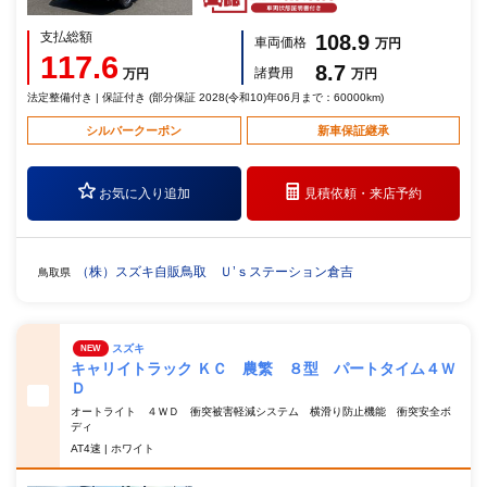
支払総額
108.9
車両価格
万円
117.6
8.7
諸費用
万円
万円
法定整備付き | 保証付き (部分保証 2028(令和10)年06月まで：60000km)
シルバークーポン
新車保証継承
お気に入り追加
見積依頼・
来店予約
（株）スズキ自販鳥取 Ｕ’ｓステーション倉吉
鳥取県
スズキ
NEW
キャリイトラック ＫＣ 農繁 ８型 パートタイム４Ｗ
Ｄ
オートライト ４ＷＤ 衝突被害軽減システム 横滑り防止機能 衝突安全ボ
ディ
AT4速 | ホワイト