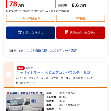
78
8.6
諸費用
万円
万円
法定整備付き | 保証付き (部分保証 12ヶ月：走行無制限)
パック料金あり
OK保証
お気に入り追加
見積依頼・
来店予約
（株）スズキ自販兵庫 スズキアリーナ西宮
兵庫県
スズキ
NEW
キャリイトラック ＫＣエアコンパワステ ６型
パワーステアリング ＡＢＳ ４ＷＤ エアコン 運転席エアバッグ
MT5速 | ホワイト
年式
2025(令和7)年
走行距離
128Km
排気量
660cc
車検
2027(令和9)年02月
修復歴
なし