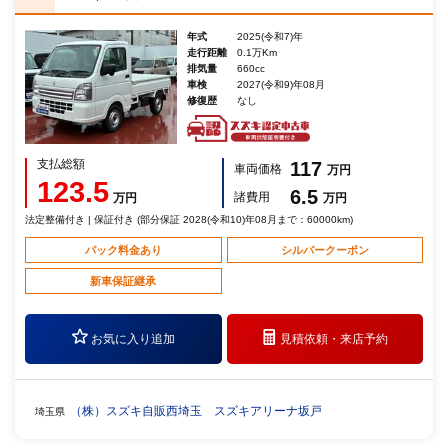
年式
2025(令和7)年
走行距離
0.1万Km
排気量
660cc
車検
2027(令和9)年08月
修復歴
なし
支払総額
117
車両価格
万円
123.5
6.5
諸費用
万円
万円
法定整備付き | 保証付き (部分保証 2028(令和10)年08月まで：60000km)
パック料金あり
シルバークーポン
新車保証継承
お気に入り追加
見積依頼・
来店予約
（株）スズキ自販西埼玉 スズキアリーナ坂戸
埼玉県