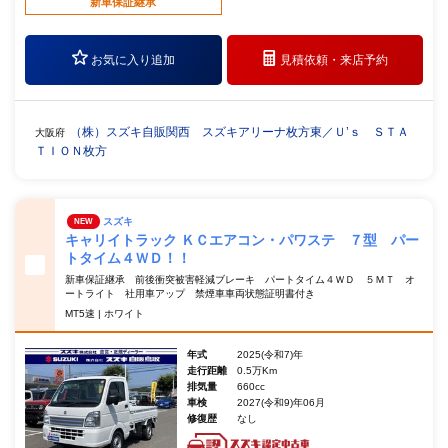
新車保証継承
お気に入り追加
見積依頼・
来店予約
（株）スズキ自販関西 スズキアリーナ枚方東／Ｕ’ｓ ＳＴＡ
大阪府
ＴＩＯＮ枚方
スズキ
NEW
キャリイトラック ＫＣエアコン・パワステ ７型 パー
トタイム４ＷＤ！！
新車保証継承 前後衝突被害軽減ブレーキ パートタイム４ＷＤ ５ＭＴ オ
ートライト 社用車アップ 禁煙車車両状態証明書付き
MT5速 | ホワイト
年式
2025(令和7)年
走行距離
0.5万Km
排気量
660cc
車検
2027(令和9)年06月
修復歴
なし