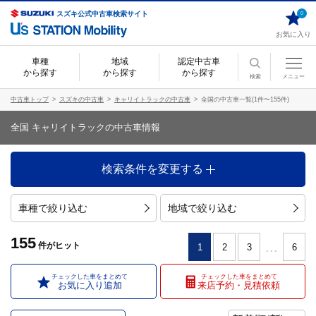
スズキ公式中古車検索サイト
0
お気に入り
車種
地域
認定中古車
から探す
から探す
から探す
検索
メニュー
中古車トップ
スズキの中古車
キャリイトラックの中古車
全国の中古車一覧(1件〜155件)
全国 キャリイトラックの中古車情報
検索条件を変更する
車種で絞り込む
地域で絞り込む
155
...
件
がヒット
1
2
3
6
チェックした車をまとめて
チェックした車をまとめて
お気に入り追加
来店予約・見積依頼