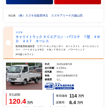
（株）スズキ自販西埼玉 スズキアリーナ川越山田
埼玉県
スズキ
キャリイトラック ＫＣエアコン・パワステ ７型 ４Ｗ
Ｄ ４ＡＴ キーレス
衝突被害軽減装置 リアパーキングセンサー オートライト キーレスエント
リー パートタイム４ＷＤ ＡＭ／ＦＭラジオ パワーウィンド
AT4速 | ホワイト
年式
2025(令和7)年
走行距離
0.2万Km
排気量
660cc
車検
2027(令和9)年07月
修復歴
なし
支払総額
114
車両価格
万円
120.4
6.4
諸費用
万円
万円