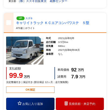
（株）スズキ自販東京 葛飾センター
東京都
スズキ
UP!
キャリイトラック ＫＣエアコンパワステ ５型
AT3速 | ホワイト
年式
2021(令和3)年
走行距離
3.5万Km
排気量
660cc
車検
2027(令和9)年08月
修復歴
なし
支払総額
92
車両価格
万円
99.9
7.9
諸費用
万円
万円
法定整備付き | 保証付き (部分保証 12ヶ月：走行無制限)
OK保証
お気に入り追加
見積依頼・
来店予約