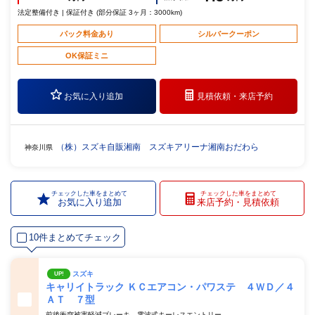
法定整備付き | 保証付き (部分保証 3ヶ月：3000km)
パック料金あり
シルバークーポン
OK保証ミニ
お気に入り追加
見積依頼・
来店予約
（株）スズキ自販湘南 スズキアリーナ湘南おだわら
神奈川県
チェックした車をまとめて
チェックした車をまとめて
お気に入り追加
来店予約・見積依頼
10件まとめてチェック
スズキ
UP!
キャリイトラック ＫＣエアコン・パワステ ４ＷＤ／４
ＡＴ ７型
前後衝突被害軽減ブレーキ 電波式キーレスエントリー