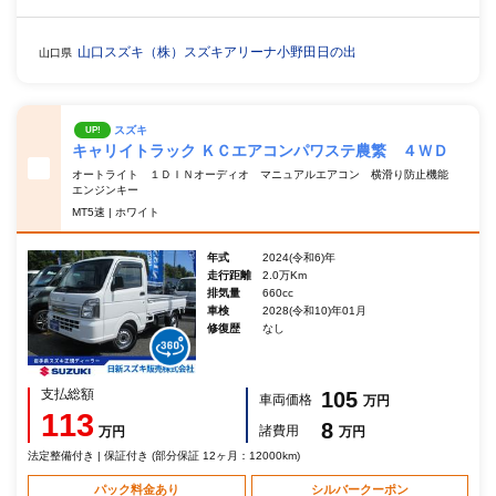
山口スズキ（株）スズキアリーナ小野田日の出
山口県
スズキ
UP!
キャリイトラック ＫＣエアコンパワステ農繁 ４ＷＤ
オートライト １ＤＩＮオーディオ マニュアルエアコン 横滑り防止機能
エンジンキー
MT5速 | ホワイト
年式
2024(令和6)年
走行距離
2.0万Km
排気量
660cc
車検
2028(令和10)年01月
修復歴
なし
支払総額
105
車両価格
万円
113
8
諸費用
万円
万円
法定整備付き | 保証付き (部分保証 12ヶ月：12000km)
パック料金あり
シルバークーポン