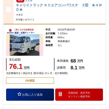
スズキ
NEW
キャリイトラック ＫＣエアコンパワステ ３型 ★４Ｗ
Ｄ★
４ＷＤ
AT3速 | ホワイト
年式
2018(平成30)年
走行距離
7.3万Km
排気量
660cc
車検
車検整備付
修復歴
なし
支払総額
68
車両価格
万円
76.1
8.1
諸費用
万円
万円
法定整備付き | 保証付き (部分保証 12ヶ月：走行無制限)
OK保証
見積依頼・
来店予約
お気に入り追加
オンライン相談予約