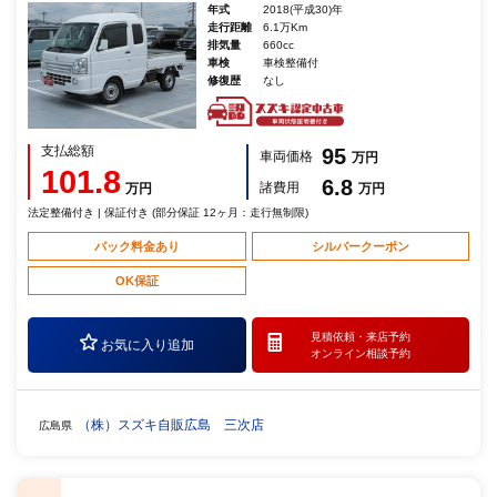
年式
2018(平成30)年
走行距離
6.1万Km
排気量
660cc
車検
車検整備付
修復歴
なし
支払総額
95
車両価格
万円
101.8
6.8
諸費用
万円
万円
法定整備付き | 保証付き (部分保証 12ヶ月：走行無制限)
パック料金あり
シルバークーポン
OK保証
見積依頼・
来店予約
お気に入り追加
オンライン相談予約
（株）スズキ自販広島 三次店
広島県