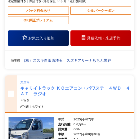
法定整備付き | 保証付き (部分保証 36ヶ月：走行無制限)
パック料金あり
シルバークーポン
OK保証プレミアム
お気に入り追加
見積依頼・
来店予約
（株）スズキ自販西埼玉 スズキアリーナちちぶ黒谷
埼玉県
スズキ
キャリイトラック ＫＣエアコン・パワステ ４ＷＤ ４
ＡＴ ラジオ
４ＷＤ
AT4速 | ホワイト
年式
2025(令和7)年
走行距離
0.6万Km
排気量
660cc
車検
2027(令和9)年04月