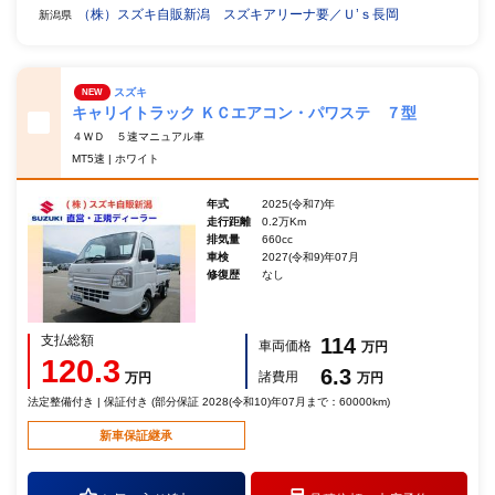
（株）スズキ自販新潟 スズキアリーナ要／Ｕ’ｓ長岡
新潟県
スズキ
NEW
キャリイトラック ＫＣエアコン・パワステ ７型
４ＷＤ ５速マニュアル車
MT5速 | ホワイト
年式
2025(令和7)年
走行距離
0.2万Km
排気量
660cc
車検
2027(令和9)年07月
修復歴
なし
支払総額
114
車両価格
万円
120.3
6.3
諸費用
万円
万円
法定整備付き | 保証付き (部分保証 2028(令和10)年07月まで：60000km)
新車保証継承