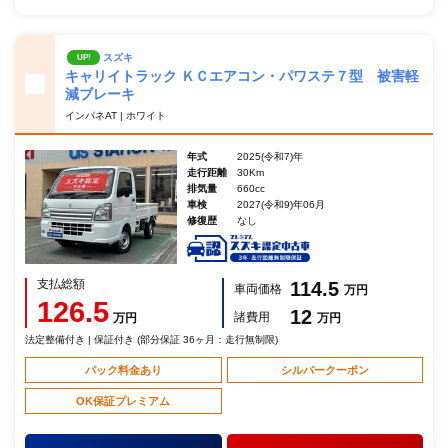
スズキ
UP!
キャリイトラック ＫＣエアコン・パワステ７型 被害軽
減ブレーキ
インパネAT | ホワイト
年式
2025(令和7)年
走行距離
30Km
排気量
660cc
車検
2027(令和9)年06月
修復歴
なし
支払総額
114.5
車両価格
万円
126.5
12
諸費用
万円
万円
法定整備付き | 保証付き (部分保証 36ヶ月：走行無制限)
パック料金あり
シルバークーポン
OK保証プレミアム