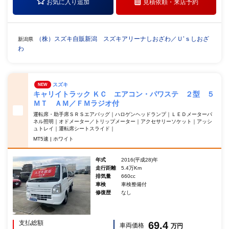
お気に入り追加
見積依頼・
来店予約
（株）スズキ自販新潟 スズキアリーナしおざわ／Ｕ’ｓしおざ
新潟県
わ
スズキ
NEW
キャリイトラック ＫＣ エアコン・パワステ ２型 ５
ＭＴ ＡＭ／ＦＭラジオ付
運転席・助手席ＳＲＳエアバッグ｜ハロゲンヘッドランプ｜ＬＥＤメーターパ
ネル照明｜オドメーター／トリップメーター｜アクセサリーソケット｜アッシ
ュトレイ｜運転席シートスライド｜
MT5速 | ホワイト
年式
2016(平成28)年
走行距離
5.4万Km
排気量
660cc
車検
車検整備付
修復歴
なし
支払総額
69.4
車両価格
万円