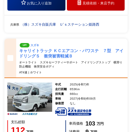
お気に入り追加
見積依頼・
来店予約
（株）スズキ自販兵庫 Ｕ’ｓステーション姫路西
兵庫県
スズキ
UP!
キャリイトラック ＫＣエアコン・パワステ ７型 アイ
ドリングＳ 衝突被害軽減Ｂ
オートライト スズキセーフティーサポート アイドリングストップ 横滑り
防止機能 衝突安全ボディ
AT4速 | ホワイト
年式
2025(令和7)年
走行距離
653Km
排気量
660cc
車検
2027(令和9)年09月
修復歴
なし
支払総額
103
車両価格
万円
112
9
諸費用