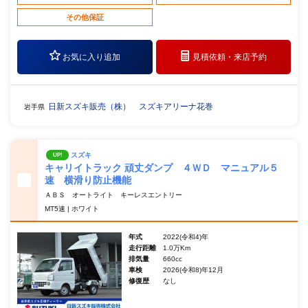
その他保証
お気に入り追加
見積依頼・
来店予約
日新スズキ販売（株） スズキアリーナ花巻
岩手県
スズキ
UP!
キャリイトラック 頑丈ダンプ ４ＷＤ マニュアル５
速 横滑り防止機能
ＡＢＳ オートライト キーレスエントリー
MT5速 | ホワイト
年式
2022(令和4)年
走行距離
1.0万Km
排気量
660cc
車検
2026(令和8)年12月
修復歴
なし