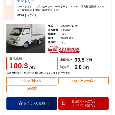
エントリー
オートライト スズキセーフティーサポート ４ＷＤ 衝突被害軽減システ
ム 横滑り防止機能 衝突安全ボディ
MT5速 | ホワイト
年式
2020(令和2)年
走行距離
5.8万Km
排気量
660cc
車検
車検整備付
修復歴
なし
支払総額
93.5
車両価格
万円
100.3
6.8
諸費用
万円
万円
法定整備付き | 保証付き (部分保証 12ヶ月：走行無制限)
パック料金あり
シルバークーポン
OK保証
見積依頼・
来店予約
お気に入り追加
オンライン相談予約