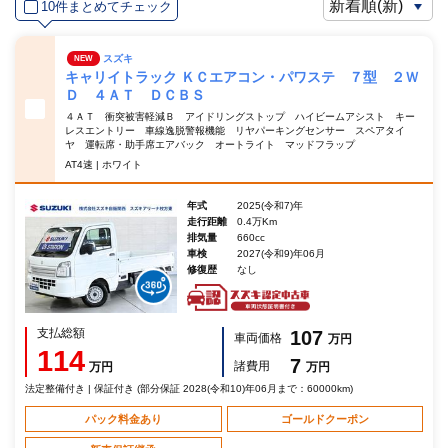
10件まとめてチェック
スズキ
NEW
キャリイトラック ＫＣエアコン・パワステ ７型 ２Ｗ
Ｄ ４ＡＴ ＤＣＢＳ
４ＡＴ 衝突被害軽減Ｂ アイドリングストップ ハイビームアシスト キー
レスエントリー 車線逸脱警報機能 リヤパーキングセンサー スペアタイ
ヤ 運転席・助手席エアバック オートライト マッドフラップ
AT4速 | ホワイト
年式
2025(令和7)年
走行距離
0.4万Km
排気量
660cc
車検
2027(令和9)年06月
修復歴
なし
支払総額
107
車両価格
万円
114
7
諸費用
万円
万円
法定整備付き | 保証付き (部分保証 2028(令和10)年06月まで：60000km)
パック料金あり
ゴールドクーポン