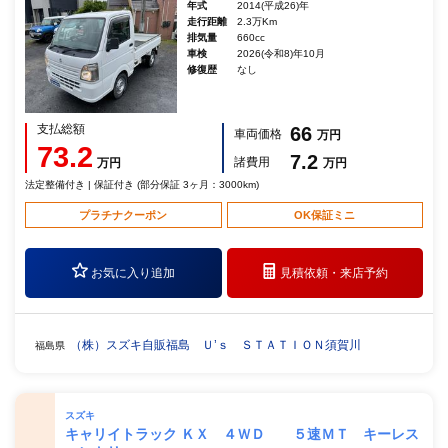
年式
2014(平成26)年
走行距離
2.3万Km
排気量
660cc
車検
2026(令和8)年10月
修復歴
なし
支払総額
66
車両価格
万円
73.2
7.2
諸費用
万円
万円
法定整備付き | 保証付き (部分保証 3ヶ月：3000km)
プラチナクーポン
OK保証ミニ
お気に入り追加
見積依頼・
来店予約
（株）スズキ自販福島 Ｕ’ｓ ＳＴＡＴＩＯＮ須賀川
福島県
スズキ
キャリイトラック ＫＸ ４ＷＤ ５速ＭＴ キーレス