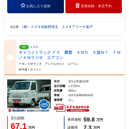
お気に入り追加
見積依頼・
来店予約
（株）スズキ自販西埼玉 スズキアリーナ坂戸
埼玉県
スズキ
UP!
キャリイトラック ＦＣ 農繁 ４ＷＤ ５速ＭＴ ＦＭ
／ＡＭラジオ エアコン
ＦＭ／ＡＭラジオ アングルポスト エアコン
MT5速 | ホワイト
年式
2011(平成23)年
走行距離
1.2万Km
排気量
660cc
車検
2027(令和9)年09月
修復歴
なし
支払総額
59.8
車両価格
万円
67.1
7.3
諸費用
万円
万円