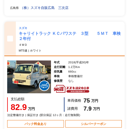
（株）スズキ自販広島 三次店
広島県
スズキ
キャリイトラック ＫＣパワステ ３型 ５ＭＴ 車検
２年付
４ＷＤ
MT5速 | ホワイト
年式
2018(平成30)年
走行距離
1.2万Km
排気量
660cc
車検
車検整備付
修復歴
なし
支払総額
75
車両価格
万円
82.9
7.9
諸費用
万円
万円
法定整備付き | 保証付き (部分保証 12ヶ月：走行無制限)
パック料金あり
シルバークーポン