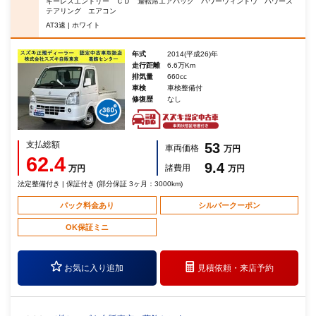
キーレスエントリー ＣＤ 運転席エアバッグ パワーウィンドウ パワース
テアリング エアコン
AT3速 | ホワイト
年式
2014(平成26)年
走行距離
6.6万Km
排気量
660cc
車検
車検整備付
修復歴
なし
支払総額
53
車両価格
万円
62.4
9.4
諸費用
万円
万円
法定整備付き | 保証付き (部分保証 3ヶ月：3000km)
パック料金あり
シルバークーポン
OK保証ミニ
お気に入り追加
見積依頼・
来店予約