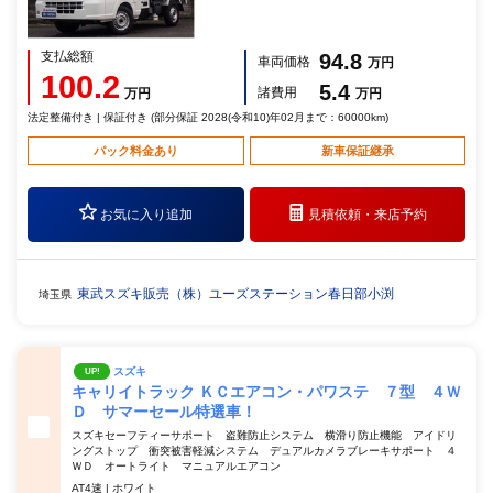
支払総額
94.8
車両価格
万円
100.2
5.4
諸費用
万円
万円
法定整備付き | 保証付き (部分保証 2028(令和10)年02月まで：60000km)
パック料金あり
新車保証継承
お気に入り追加
見積依頼・
来店予約
東武スズキ販売（株）ユーズステーション春日部小渕
埼玉県
スズキ
UP!
キャリイトラック ＫＣエアコン・パワステ ７型 ４Ｗ
Ｄ サマーセール特選車！
スズキセーフティーサポート 盗難防止システム 横滑り防止機能 アイドリ
ングストップ 衝突被害軽減システム デュアルカメラブレーキサポート ４
ＷＤ オートライト マニュアルエアコン
AT4速 | ホワイト