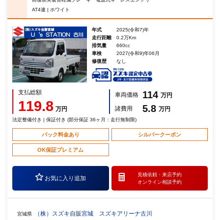
AT4速 | ホワイト
年式
2025(令和7)年
走行距離
0.2万Km
排気量
660cc
車検
2027(令和9)年06月
修復歴
なし
支払総額
114
車両価格
万円
119.8
5.8
諸費用
万円
万円
法定整備付き | 保証付き (部分保証 36ヶ月：走行無制限)
パック料金あり
シルバークーポン
OK保証プレミアム
見積依頼・
来店予約
お気に入り追加
オンライン相談予約
（株）スズキ自販宮城 スズキアリーナ古川
宮城県