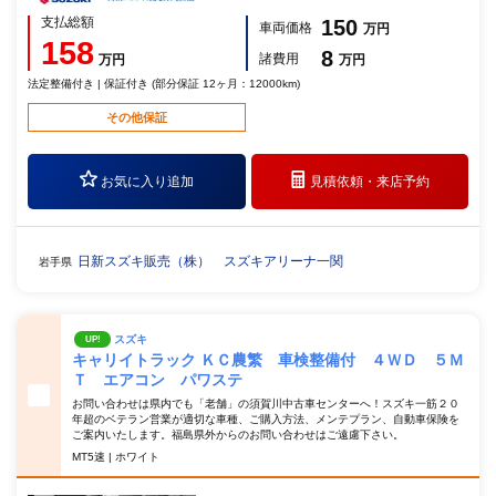
支払総額
150
車両価格
万円
158
8
諸費用
万円
万円
法定整備付き | 保証付き (部分保証 12ヶ月：12000km)
その他保証
お気に入り追加
見積依頼・
来店予約
日新スズキ販売（株） スズキアリーナ一関
岩手県
スズキ
UP!
キャリイトラック ＫＣ農繁 車検整備付 ４ＷＤ ５Ｍ
Ｔ エアコン パワステ
お問い合わせは県内でも「老舗」の須賀川中古車センターへ！スズキ一筋２０
年超のベテラン営業が適切な車種、ご購入方法、メンテプラン、自動車保険を
ご案内いたします。福島県外からのお問い合わせはご遠慮下さい。
MT5速 | ホワイト