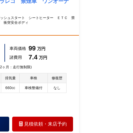
ドラレコ 禁煙車 ワンオーナ
ッシュスタート シートヒーター ＥＴＣ 禁
プ 衝突安全ボディ
99
車両価格
万円
7.4
諸費用
万円
 12ヶ月：走行無制限)
排気量
車検
修復歴
660cc
車検整備付
なし
見積依頼・
来店予約