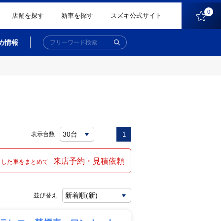
0
店舗を探す
新車を探す
スズキ公式サイト
め情報
表示台数
1
来店予約・見積依頼
クした車をまとめて
並び替え