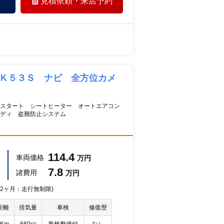
見積依頼・
来店予約
ＭＫ５３Ｓ ナビ 全方位カメ
ュスタート シートヒーター オートエアコン
ディ 盗難防止システム
114.4
車両価格
万円
7.8
諸費用
万円
 12ヶ月：走行無制限)
距離
排気量
車検
修復歴