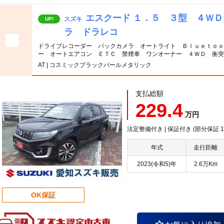
エスクード １．５ ３型 ４Ｗ
スズキ
UP!
ラ ドラレコ
ドライブレコーダー バックカメラ オートライト Ｂｌｕｅｔｏｏ
ー オートエアコン ＥＴＣ 禁煙車 ワンオーナー ４ＷＤ 衝
AT | コスミックブラックパールメタリック
支払総額
229.4
万円
法定整備付き | 保証付き (部分保証
年式
走行距離
2023(令和5)年
2.6万Km
OK保証