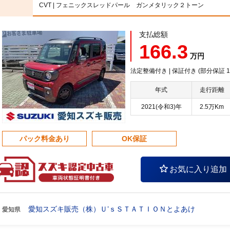
CVT | フェニックスレッドパール ガンメタリック２トーン
支払総額
166.3
万円
法定整備付き | 保証付き (部分保証
年式
走行距離
2021(令和3)年
2.5万Km
パック料金あり
OK保証
お気に入り追加
愛知スズキ販売（株）Ｕ’ｓＳＴＡＴＩＯＮとよあけ
愛知県