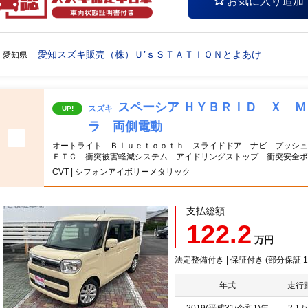
お気に入り追加
愛知スズキ販売（株）Ｕ’ｓＳＴＡＴＩＯＮとよあけ
愛知県
スペーシア ＨＹＢＲＩＤ Ｘ 
スズキ
UP!
ラ 両側電動
オートライト Ｂｌｕｅｔｏｏｔｈ スライドドア ナビ プッシ
ＥＴＣ 衝突被害軽減システム アイドリングストップ 衝突安全ボ
CVT | シフォンアイボリーメタリック
支払総額
122.2
万円
法定整備付き | 保証付き (部分保証
年式
走行