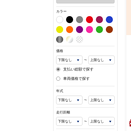
カラー
価格
~
支払い総額で探す
車両価格で探す
年式
~
走行距離
~