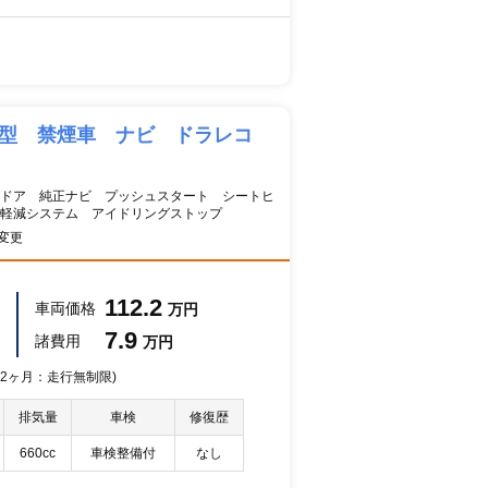
２型 禁煙車 ナビ ドラレコ
ドア 純正ナビ プッシュスタート シートヒ
軽減システム アイドリングストップ
変更
112.2
車両価格
万円
7.9
諸費用
万円
 12ヶ月：走行無制限)
排気量
車検
修復歴
660cc
車検整備付
なし