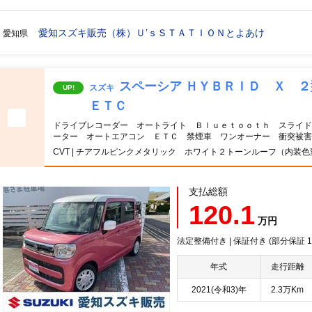
愛知スズキ販売（株）Ｕ’ｓＳＴＡＴＩＯＮとよあけ
愛知県
スペーシア ＨＹＢＲＩＤ Ｘ 
スズキ
UP!
ＥＴＣ
ドライブレコーダー オートライト Ｂｌｕｅｔｏｏｔｈ スライド
ーター オートエアコン ＥＴＣ 禁煙車 ワンオーナー 衝突被害
CVT | チアフルピンクメタリック ホワイト２トーンルーフ（内装色
支払総額
120.1
万円
法定整備付き | 保証付き (部分保証
年式
走行距離
2021(令和3)年
2.3万Km