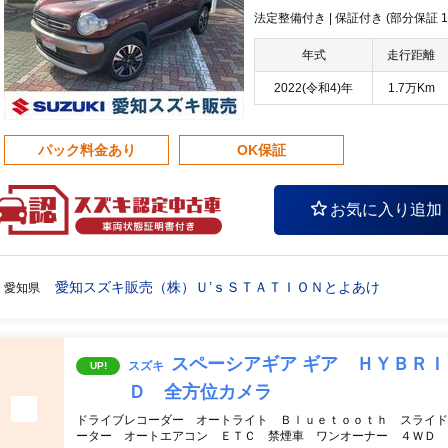
法定整備付き | 保証付き (部分保証
年式
走行距離
2022(令和4)年
1.7万Km
パック料金あり
OK保証
お気に入り追加
愛知スズキ販売（株）Ｕ’ｓＳＴＡＴＩＯＮとよあけ
愛知県
スペーシアギア ギア ＨＹＢＲ
スズキ
UP!
Ｄ 全方位カメラ
ドライブレコーダー オートライト Ｂｌｕｅｔｏｏｔｈ スライド
ーター オートエアコン ＥＴＣ 禁煙車 ワンオーナー ４ＷＤ 