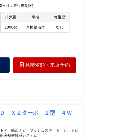
 12ヶ月：走行無制限)
排気量
車検
修復歴
1000cc
車検整備付
なし
見積依頼・
来店予約
ＩＤ ＸＺターボ ２型 ４Ｗ
ドア 純正ナビ プッシュスタート シートヒ
衝突被害軽減システム