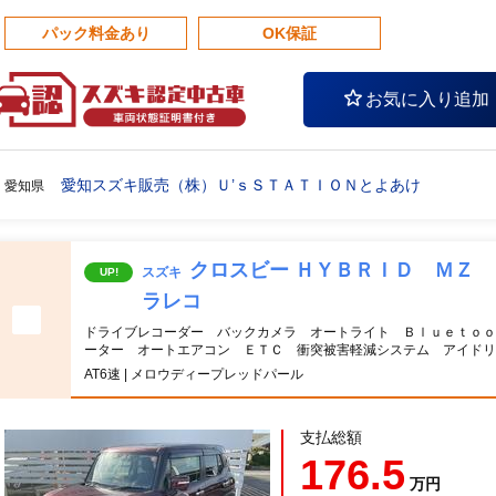
パック料金あり
OK保証
お気に入り追加
愛知スズキ販売（株）Ｕ’ｓＳＴＡＴＩＯＮとよあけ
愛知県
クロスビー ＨＹＢＲＩＤ ＭＺ
スズキ
UP!
ラレコ
ドライブレコーダー バックカメラ オートライト Ｂｌｕｅｔｏｏ
ーター オートエアコン ＥＴＣ 衝突被害軽減システム アイドリ
AT6速 | メロウディープレッドパール
支払総額
176.5
万円