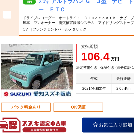
アルトラパン Ｇ ３型 ナビ 
スズキ
UP!
ー ＥＴＣ
ドライブレコーダー オートライト Ｂｌｕｅｔｏｏｔｈ ナビ プ
煙車 ワンオーナー 衝突被害軽減システム アイドリングストッ
CVT | フレンチミントパールメタリック
支払総額
106.4
万円
法定整備付き | 保証付き (部分保証
年式
走行距離
2021(令和3)年
2.0万Km
パック料金あり
OK保証
お気に入り追加