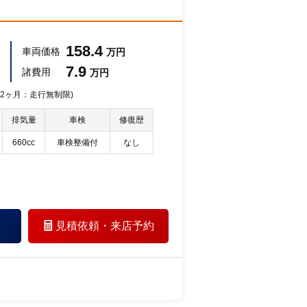
158.4
車両価格
万円
7.9
諸費用
万円
 12ヶ月：走行無制限)
排気量
車検
修復歴
660cc
車検整備付
なし
見積依頼・
来店予約