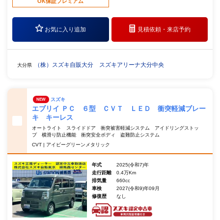
OK保証プレミアム
お気に入り追加
見積依頼・
来店予約
（株）スズキ自販大分 スズキアリーナ大分中央
大分県
スズキ
NEW
エブリイ ＰＣ ６型 ＣＶＴ ＬＥＤ 衝突軽減ブレー
キ キーレス
オートライト スライドドア 衝突被害軽減システム アイドリングストッ
プ 横滑り防止機能 衝突安全ボディ 盗難防止システム
CVT | アイビーグリーンメタリック
年式
2025(令和7)年
走行距離
0.4万Km
排気量
660cc
車検
2027(令和9)年09月
修復歴
なし