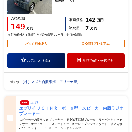
修復歴
なし
支払総額
142
車両価格
万円
149
7
諸費用
万円
万円
法定整備付き | 保証付き (部分保証 36ヶ月：走行無制限)
パック料金あり
OK保証プレミアム
お気に入り追加
見積依頼・
来店予約
（株）スズキ自販東海 アリーナ豊川
愛知県
スズキ
NEW
エブリイ ＪＯＩＮターボ ６型 スピーカー内臓ラジオ
プレーヤー
スピーカー内臓ラジオプレーヤー 衝突被害軽減ブレーキ リヤパーキングセ
ンサー オートライト スマートキー キーレスプッシュスタート 後席両側
パワースライドドア オーバーヘッドシェルフ