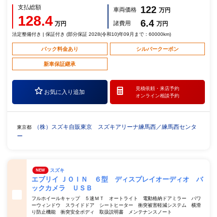
支払総額
122
車両価格
万円
128.4
6.4
諸費用
万円
万円
法定整備付き | 保証付き (部分保証 2028(令和10)年09月まで：60000km)
パック料金あり
シルバークーポン
新車保証継承
見積依頼・
来店予約
お気に入り追加
オンライン相談予約
（株）スズキ自販東京 スズキアリーナ練馬西／練馬西センタ
東京都
ー
スズキ
NEW
エブリイ ＪＯＩＮ ６型 ディスプレイオーディオ バ
ックカメラ ＵＳＢ
フルホイールキャップ ５速ＭＴ オートライト 電動格納ドアミラー パワ
ーウィンドウ スライドドア シートヒーター 衝突被害軽減システム 横滑
り防止機能 衝突安全ボディ 取扱説明書 メンテナンスノート