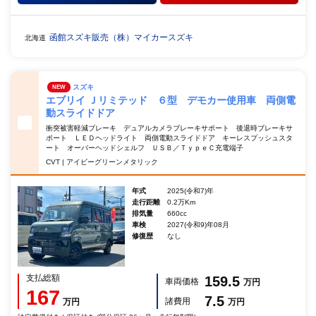
函館スズキ販売（株）マイカースズキ
北海道
スズキ
NEW
エブリイ Ｊリミテッド ６型 デモカー使用車 両側電
動スライドドア
衝突被害軽減ブレーキ デュアルカメラブレーキサポート 後退時ブレーキサ
ポート ＬＥＤヘッドライト 両側電動スライドドア キーレスプッシュスタ
ート オーバーヘッドシェルフ ＵＳＢ／ＴｙｐｅＣ充電端子
CVT | アイビーグリーンメタリック
年式
2025(令和7)年
走行距離
0.2万Km
排気量
660cc
車検
2027(令和9)年08月
修復歴
なし
支払総額
159.5
車両価格
万円
167
7.5
諸費用
万円
万円