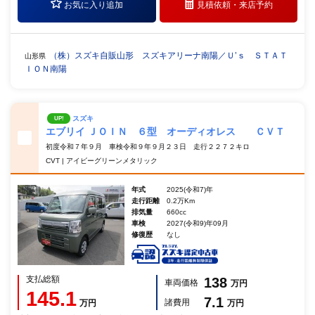
お気に入り追加
見積依頼・
来店予約
（株）スズキ自販山形 スズキアリーナ南陽／Ｕ’ｓ ＳＴＡＴ
山形県
ＩＯＮ南陽
スズキ
UP!
エブリイ ＪＯＩＮ ６型 オーディオレス ＣＶＴ
初度令和７年９月 車検令和９年９月２３日 走行２２７２キロ
CVT | アイビーグリーンメタリック
年式
2025(令和7)年
走行距離
0.2万Km
排気量
660cc
車検
2027(令和9)年09月
修復歴
なし
支払総額
138
車両価格
万円
145.1
7.1
諸費用
万円
万円