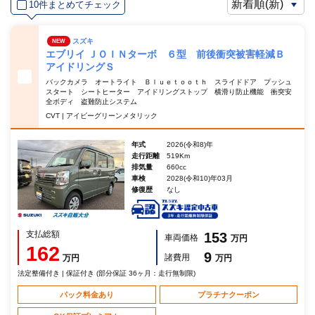
10件まとめてチェック
スズキ
NEW
エブリイ ＪＯＩＮターボ ６型 前後衝突被害軽減Ｂ
アイドリングＳ
バックカメラ オートライト Ｂｌｕｅｔｏｏｔｈ スライドドア プッシュ
スタート シートヒーター アイドリングストップ 横滑り防止機能 衝突安
全ボディ 盗難防止システム
CVT | アイビーグリーンメタリック
年式
2026(令和8)年
走行距離
519Km
排気量
660cc
車検
2028(令和10)年03月
修復歴
なし
支払総額
153
車両価格
万円
162
9
諸費用
万円
万円
法定整備付き | 保証付き (部分保証 36ヶ月：走行無制限)
パック料金あり
プラチナクーポン