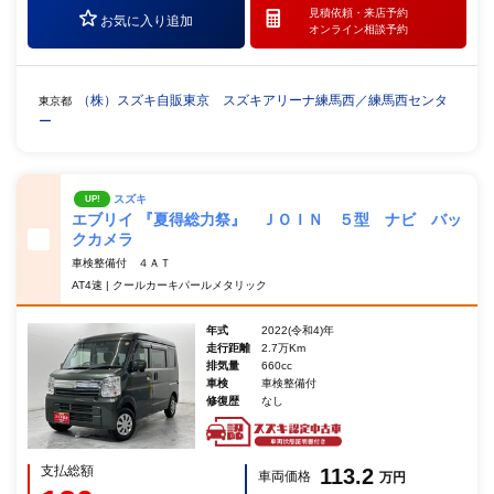
見積依頼・
来店予約
お気に入り追加
オンライン相談予約
（株）スズキ自販東京 スズキアリーナ練馬西／練馬西センタ
東京都
ー
スズキ
UP!
エブリイ 『夏得総力祭』 ＪＯＩＮ ５型 ナビ バッ
クカメラ
車検整備付 ４ＡＴ
AT4速 | クールカーキパールメタリック
年式
2022(令和4)年
走行距離
2.7万Km
排気量
660cc
車検
車検整備付
修復歴
なし
支払総額
113.2
車両価格
万円