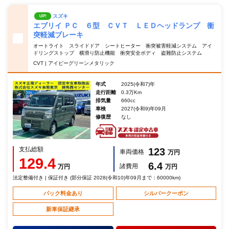
スズキ
UP!
エブリイ ＰＣ ６型 ＣＶＴ ＬＥＤヘッドランプ 衝
突軽減ブレーキ
オートライト スライドドア シートヒーター 衝突被害軽減システム アイ
ドリングストップ 横滑り防止機能 衝突安全ボディ 盗難防止システム
CVT | アイビーグリーンメタリック
年式
2025(令和7)年
走行距離
0.3万Km
排気量
660cc
車検
2027(令和9)年09月
修復歴
なし
支払総額
123
車両価格
万円
129.4
6.4
諸費用
万円
万円
法定整備付き | 保証付き (部分保証 2028(令和10)年09月まで：60000km)
パック料金あり
シルバークーポン
新車保証継承