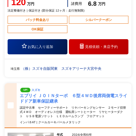
120
6.8
諸費用
万円
万円
法定整備付き | 保証付き (部分保証 12ヶ月：走行無制限)
パック料金あり
シルバークーポン
OK保証
お気に入り追加
見積依頼・
来店予約
（株）スズキ自販関東 スズキアリーナ大宮中央
埼玉県
スズキ
UP!
エブリイ ＪＯＩＮターボ ６型４ＷＤ後席両側電スライ
ドドア新車保証継承
認定中古車 セーフティーサポート リヤパーキングセンサー ２モード切替
式４ＷＤ オーディオレス仕様 運転席シートヒーター リヤヒーターダク
ト ＵＳＢ電源ソケット ＬＥＤルームランプ フロアマット
インパネAT | クールカーキパールメタリック
年式
2024(令和6)年