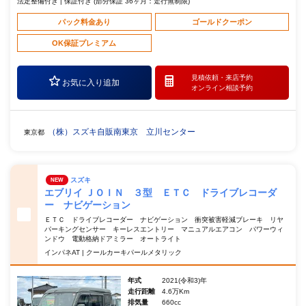
法定整備付き | 保証付き (部分保証 36ヶ月：走行無制限)
パック料金あり
ゴールドクーポン
OK保証プレミアム
見積依頼・
来店予約
お気に入り追加
オンライン相談予約
（株）スズキ自販南東京 立川センター
東京都
スズキ
NEW
エブリイ ＪＯＩＮ ３型 ＥＴＣ ドライブレコーダ
ー ナビゲーション
ＥＴＣ ドライブレコーダー ナビゲーション 衝突被害軽減ブレーキ リヤ
パーキングセンサー キーレスエントリー マニュアルエアコン パワーウィ
ンドウ 電動格納ドアミラー オートライト
インパネAT | クールカーキパールメタリック
年式
2021(令和3)年
走行距離
4.6万Km
排気量
660cc