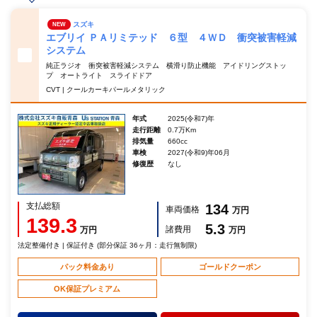
スズキ
NEW
エブリイ ＰＡリミテッド ６型 ４ＷＤ 衝突被害軽減
システム
純正ラジオ 衝突被害軽減システム 横滑り防止機能 アイドリングストッ
プ オートライト スライドドア
CVT | クールカーキパールメタリック
年式
2025(令和7)年
走行距離
0.7万Km
排気量
660cc
車検
2027(令和9)年06月
修復歴
なし
支払総額
134
車両価格
万円
139.3
5.3
諸費用
万円
万円
法定整備付き | 保証付き (部分保証 36ヶ月：走行無制限)
パック料金あり
ゴールドクーポン
OK保証プレミアム