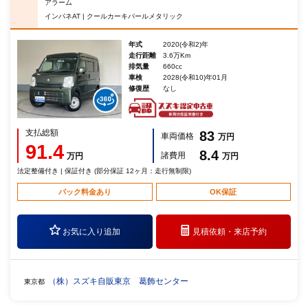
アラーム
インパネAT | クールカーキパールメタリック
年式
2020(令和2)年
走行距離
3.6万Km
排気量
660cc
車検
2028(令和10)年01月
修復歴
なし
支払総額
83
車両価格
万円
91.4
8.4
諸費用
万円
万円
法定整備付き | 保証付き (部分保証 12ヶ月：走行無制限)
パック料金あり
OK保証
お気に入り追加
見積依頼・
来店予約
（株）スズキ自販東京 葛飾センター
東京都