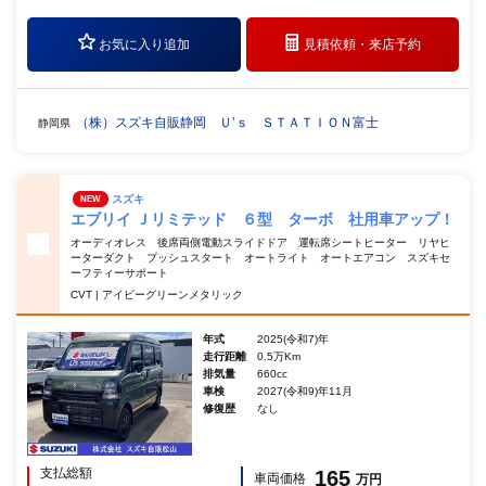
お気に入り追加
見積依頼・
来店予約
（株）スズキ自販静岡 Ｕ’ｓ ＳＴＡＴＩＯＮ富士
静岡県
スズキ
NEW
エブリイ Ｊリミテッド ６型 ターボ 社用車アップ！
オーディオレス 後席両側電動スライドドア 運転席シートヒーター リヤヒ
ーターダクト プッシュスタート オートライト オートエアコン スズキセ
ーフティーサポート
CVT | アイビーグリーンメタリック
年式
2025(令和7)年
走行距離
0.5万Km
排気量
660cc
車検
2027(令和9)年11月
修復歴
なし
支払総額
165
車両価格
万円