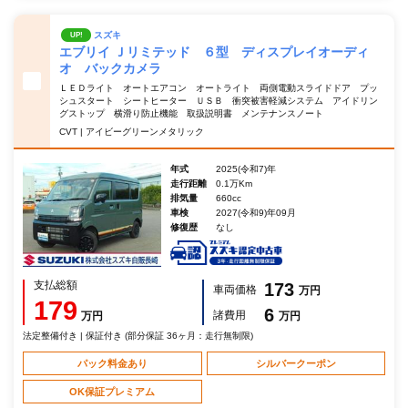
スズキ
UP!
エブリイ Ｊリミテッド ６型 ディスプレイオーディ
オ バックカメラ
ＬＥＤライト オートエアコン オートライト 両側電動スライドドア プッ
シュスタート シートヒーター ＵＳＢ 衝突被害軽減システム アイドリン
グストップ 横滑り防止機能 取扱説明書 メンテナンスノート
CVT | アイビーグリーンメタリック
年式
2025(令和7)年
走行距離
0.1万Km
排気量
660cc
車検
2027(令和9)年09月
修復歴
なし
支払総額
173
車両価格
万円
179
6
諸費用
万円
万円
法定整備付き | 保証付き (部分保証 36ヶ月：走行無制限)
パック料金あり
シルバークーポン
OK保証プレミアム