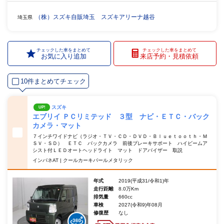
（株）スズキ自販埼玉 スズキアリーナ越谷
埼玉県
チェックした車をまとめて
チェックした車をまとめて
お気に入り追加
来店予約・見積依頼
10件まとめてチェック
スズキ
UP!
エブリイ ＰＣリミテッド ３型 ナビ・ＥＴＣ・バック
カメラ・マット
７インチワイドナビ（ラジオ・ＴＶ・ＣＤ・ＤＶＤ・Ｂｌｕｅｔｏｏｔｈ・Ｍ
ＳＶ・ＳＤ） ＥＴＣ バックカメラ 前後ブレーキサポート ハイビームア
シスト付ＬＥＤオートヘッドライト マット ドアバイザー 取説
インパネAT | クールカーキパールメタリック
年式
2019(平成31/令和1)年
走行距離
8.0万Km
排気量
660cc
車検
2027(令和9)年08月
修復歴
なし