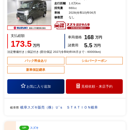
走行距離
1.0万Km
排気量
660cc
車検
2028(令和10)年06月
修復歴
なし
支払総額
168
車両価格
万円
173.5
5.5
諸費用
万円
万円
法定整備付き | 保証付き (部分保証 2027(令和9)年06月まで：60000km)
パック料金あり
シルバークーポン
新車保証継承
お気に入り追加
見積依頼・
来店予約
岐阜スズキ販売（株）Ｕ’ｓ ＳＴＡＴＩＯＮ岐阜
岐阜県
スズキ
UP!