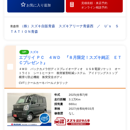
見積依頼・
来店予約
お気に入り追加
オンライン相談予約
（株）スズキ自販青森 スズキアリーナ青森西 ／ Ｕ’ｓ Ｓ
青森県
ＴＡＴＩＯＮ青森
スズキ
UP!
エブリイ ＰＣ ４ＷＤ 『８月限定！スズキ純正 ＥＴ
Ｃプレゼント』
４ＷＤ バックカメラ付ディスプレイオーディオ ＵＳＢ電源ソケット オー
トライト シートヒーター 衝突被害軽減システム アイドリングストップ
横滑り防止機能 衝突安全ボディ
CVT | クールカーキパールメタリック
年式
2025(令和7)年
走行距離
3.1万Km
排気量
660cc
車検
2027(令和9)年03月
修復歴
なし