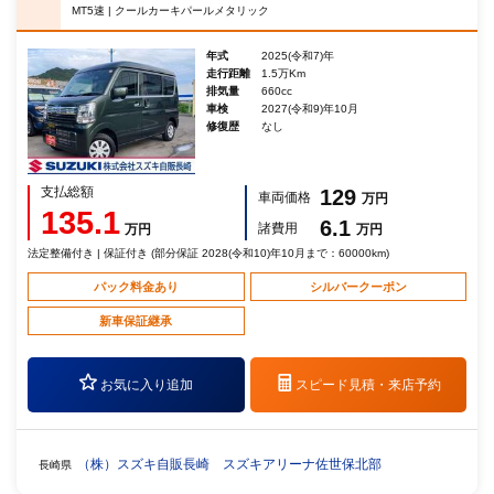
MT5速 | クールカーキパールメタリック
年式
2025(令和7)年
走行距離
1.5万Km
排気量
660cc
車検
2027(令和9)年10月
修復歴
なし
支払総額
129
車両価格
万円
135.1
6.1
諸費用
万円
万円
法定整備付き | 保証付き (部分保証 2028(令和10)年10月まで：60000km)
パック料金あり
シルバークーポン
新車保証継承
お気に入り追加
スピード見積・
来店予約
（株）スズキ自販長崎 スズキアリーナ佐世保北部
長崎県