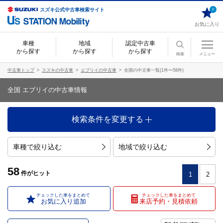
スズキ公式中古車検索サイト
0
お気に入り
車種
地域
認定中古車
から探す
から探す
から探す
検索
メニュー
中古車トップ
スズキの中古車
エブリイの中古車
全国の中古車一覧(1件〜58件)
全国 エブリイの中古車情報
検索条件を変更する
車種で絞り込む
地域で絞り込む
58
件
がヒット
1
2
チェックした車をまとめて
チェックした車をまとめて
お気に入り追加
来店予約・見積依頼