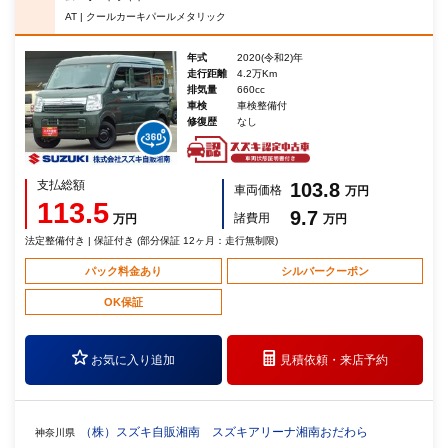
AT | クールカーキパールメタリック
年式
2020(令和2)年
走行距離
4.2万Km
排気量
660cc
車検
車検整備付
修復歴
なし
支払総額
103.8
車両価格
万円
113.5
9.7
諸費用
万円
万円
法定整備付き | 保証付き (部分保証 12ヶ月：走行無制限)
パック料金あり
シルバークーポン
OK保証
お気に入り追加
見積依頼・
来店予約
（株）スズキ自販湘南 スズキアリーナ湘南おだわら
神奈川県