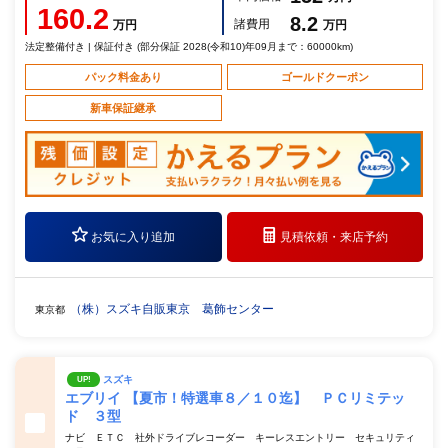
160.2
8.2
諸費用
万円
万円
法定整備付き | 保証付き (部分保証 2028(令和10)年09月まで：60000km)
パック料金あり
ゴールドクーポン
新車保証継承
お気に入り追加
見積依頼・
来店予約
（株）スズキ自販東京 葛飾センター
東京都
スズキ
UP!
エブリイ 【夏市！特選車８／１０迄】 ＰＣリミテッ
ド ３型
ナビ ＥＴＣ 社外ドライブレコーダー キーレスエントリー セキュリティ