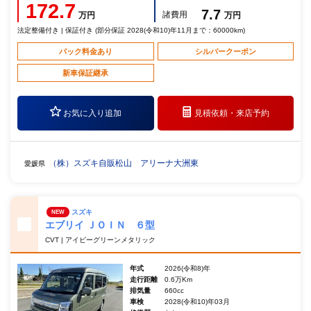
172.7
7.7
諸費用
万円
万円
法定整備付き | 保証付き (部分保証 2028(令和10)年11月まで：60000km)
パック料金あり
シルバークーポン
新車保証継承
お気に入り追加
見積依頼・
来店予約
（株）スズキ自販松山 アリーナ大洲東
愛媛県
スズキ
NEW
エブリイ ＪＯＩＮ ６型
CVT | アイビーグリーンメタリック
年式
2026(令和8)年
走行距離
0.6万Km
排気量
660cc
車検
2028(令和10)年03月