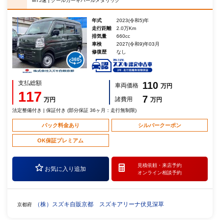
MT5速 | クールカーキパールメタリック
年式
2023(令和5)年
走行距離
2.0万Km
排気量
660cc
車検
2027(令和9)年03月
修復歴
なし
支払総額
110
車両価格
万円
117
7
諸費用
万円
万円
法定整備付き | 保証付き (部分保証 36ヶ月：走行無制限)
パック料金あり
シルバークーポン
OK保証プレミアム
見積依頼・
来店予約
お気に入り追加
オンライン相談予約
（株）スズキ自販京都 スズキアリーナ伏見深草
京都府