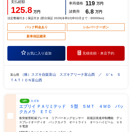
支払総額
119
車両価格
万円
125.8
6.8
諸費用
万円
万円
法定整備付き | 保証付き (部分保証 2028(令和10)年03月まで：60000km)
パック料金あり
シルバークーポン
新車保証継承
お気に入り追加
見積依頼・
来店予約
（株）スズキ自販富山 スズキアリーナ富山西 ／ Ｕ’ｓ Ｓ
富山県
ＴＡＴＩＯＮ富山西
スズキ
UP!
エブリイ ＰＡリミテッド ５型 ５ＭＴ ４ＷＤ バッ
クカメラ ＥＴＣ
衝突被害軽減ブレーキ リアパーキングセンサー 前後誤発進抑制機能 ディ
スプレイオーディオ バックカメラ オートライト オートハイビーム ＵＳ
Ｂ電源