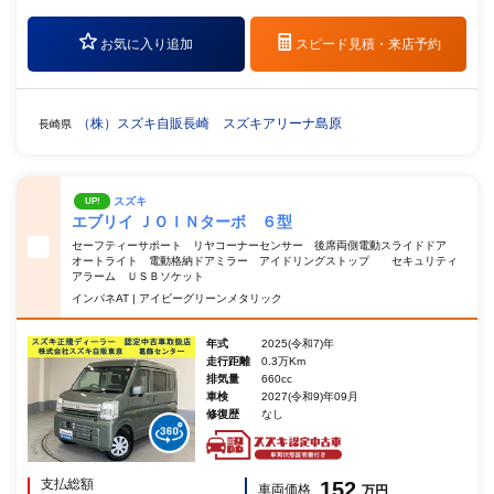
お気に入り追加
スピード見積・
来店予約
（株）スズキ自販長崎 スズキアリーナ島原
長崎県
スズキ
UP!
エブリイ ＪＯＩＮターボ ６型
セーフティーサポート リヤコーナーセンサー 後席両側電動スライドドア
オートライト 電動格納ドアミラー アイドリングストップ セキュリティ
アラーム ＵＳＢソケット
インパネAT | アイビーグリーンメタリック
年式
2025(令和7)年
走行距離
0.3万Km
排気量
660cc
車検
2027(令和9)年09月
修復歴
なし
支払総額
152
車両価格
万円