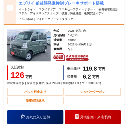
エブリイ 前後誤発進抑制ブレーキサポート搭載
オートライト スライドドア スズキセーフティーサポート 衝突被害軽減シ
ステム アイドリングストップ 横滑り防止機能 衝突安全ボディ
インパネAT | アイビーグリーンメタリック
年式
2025(令和7)年
走行距離
0.4万Km
排気量
660cc
車検
2027(令和9)年11月
修復歴
なし
支払総額
119.8
車両価格
万円
126
6.2
諸費用
万円
万円
法定整備付き | 保証付き (部分保証 2028(令和10)年11月まで：60000km)
パック料金あり
シルバークーポン
新車保証継承
お気に入り追加
見積依頼・
来店予約