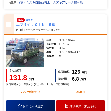
（株）スズキ自販西埼玉 スズキアリーナ鶴ヶ島
埼玉県
スズキ
NEW
エブリイ ＪＯＩＮ ５型
MT5速 | クールカーキパールメタリック
年式
2023(令和5)年
走行距離
1.8万Km
排気量
660cc
車検
2027(令和9)年04月
修復歴
なし
支払総額
125
車両価格
万円
131.8
6.8
諸費用
万円
万円
法定整備付き | 保証付き (部分保証 12ヶ月：走行無制限)
パック料金あり
OK保証
お気に入り追加
見積依頼・
来店予約