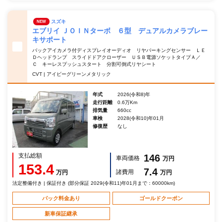
スズキ
NEW
エブリイ ＪＯＩＮターボ ６型 デュアルカメラブレー
キサポート
バックアイカメラ付ディスプレイオーディオ リヤパーキングセンサー ＬＥ
Ｄヘッドランプ スライドドアクローザー ＵＳＢ電源ソケットタイプＡ／
Ｃ キーレスプッシュスタート 分割可倒式リヤシート
CVT | アイビーグリーンメタリック
年式
2026(令和8)年
走行距離
0.6万Km
排気量
660cc
車検
2028(令和10)年01月
修復歴
なし
支払総額
146
車両価格
万円
153.4
7.4
諸費用
万円
万円
法定整備付き | 保証付き (部分保証 2029(令和11)年01月まで：60000km)
パック料金あり
ゴールドクーポン
新車保証継承