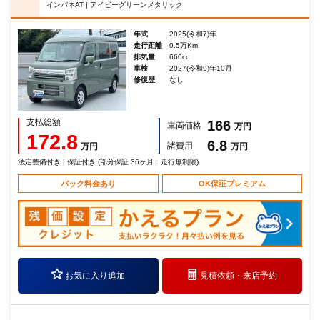
インパネAT | アイビーグリーンメタリック
年式
2025(令和7)年
走行距離
0.5万Km
排気量
660cc
車検
2027(令和9)年10月
修復歴
なし
支払総額
166
車両価格
万円
172.8
6.8
諸費用
万円
万円
法定整備付き | 保証付き (部分保証 36ヶ月：走行無制限)
パック料金あり
OK保証プレミアム
お気に入り追加
見積依頼・
来店予約