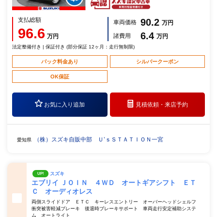
支払総額
90.2
車両価格
万円
96.6
6.4
諸費用
万円
万円
法定整備付き | 保証付き (部分保証 12ヶ月：走行無制限)
パック料金あり
シルバークーポン
OK保証
お気に入り追加
見積依頼・
来店予約
（株）スズキ自販中部 Ｕ’ｓＳＴＡＴＩＯＮ一宮
愛知県
スズキ
UP!
エブリイ ＪＯＩＮ ４ＷＤ オートギアシフト ＥＴ
Ｃ オーディオレス
両側スライドドア ＥＴＣ キーレスエントリー オーバーヘッドシェルフ
衝突被害軽減ブレーキ 後退時ブレーキサポート 車両走行安定補助システ
ム オートライト