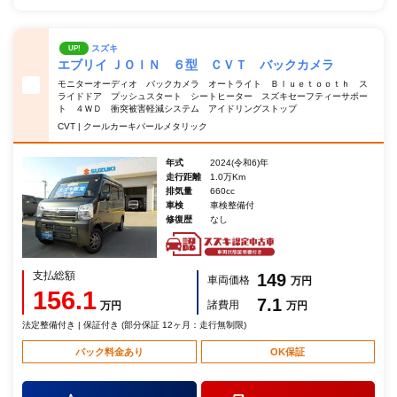
スズキ
UP!
エブリイ ＪＯＩＮ ６型 ＣＶＴ バックカメラ
モニターオーディオ バックカメラ オートライト Ｂｌｕｅｔｏｏｔｈ ス
ライドドア プッシュスタート シートヒーター スズキセーフティーサポー
ト ４ＷＤ 衝突被害軽減システム アイドリングストップ
CVT | クールカーキパールメタリック
年式
2024(令和6)年
走行距離
1.0万Km
排気量
660cc
車検
車検整備付
修復歴
なし
支払総額
149
車両価格
万円
156.1
7.1
諸費用
万円
万円
法定整備付き | 保証付き (部分保証 12ヶ月：走行無制限)
パック料金あり
OK保証