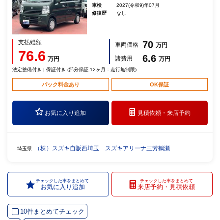
車検
2027(令和9)年07月
修復歴
なし
支払総額
70
車両価格
万円
76.6
6.6
諸費用
万円
万円
法定整備付き | 保証付き (部分保証 12ヶ月：走行無制限)
パック料金あり
OK保証
お気に入り追加
見積依頼・
来店予約
（株）スズキ自販西埼玉 スズキアリーナ三芳鶴瀬
埼玉県
チェックした車をまとめて
チェックした車をまとめて
お気に入り追加
来店予約・見積依頼
10件まとめてチェック