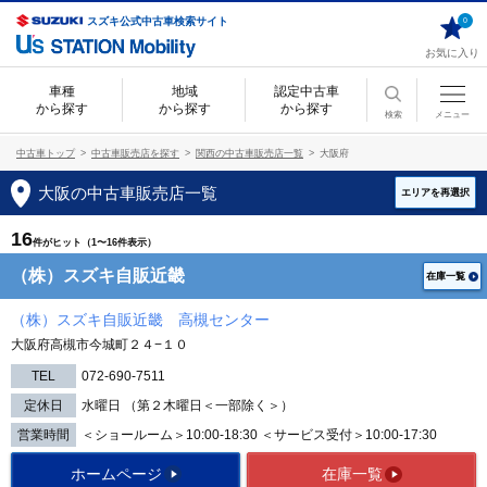
スズキ公式中古車検索サイト
0
お気に入り
車種
地域
認定中古車
から探す
から探す
から探す
検索
メニュー
中古車トップ
中古車販売店を探す
関西の中古車販売店一覧
大阪府
大阪の中古車販売店一覧
エリアを再選択
16
件がヒット（1〜16件表示）
（株）スズキ自販近畿
在庫一覧
（株）スズキ自販近畿 高槻センター
大阪府高槻市今城町２４−１０
TEL
072-690-7511
定休日
水曜日 （第２木曜日＜一部除く＞）
営業時間
＜ショールーム＞10:00-18:30 ＜サービス受付＞10:00-17:30
ホームページ
在庫一覧