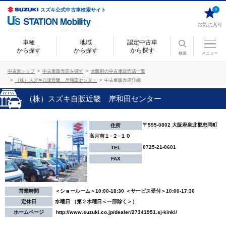
スズキ公式中古車検索サイト
0
お気に入り
車種
地域
認定中古車
から探す
から探す
から探す
検索
メニュー
中古車トップ
中古車販売店を探す
大阪府の中古車販売店一覧
（株）スズキ自販近畿 岸和田センター
中古車販売店詳細
（株）スズキ自販近畿 岸和田センター
〒595-0802 大阪府泉北郡忠岡町
住所
高月南１−２−１０
0725-21-0601
TEL
FAX
営業時間
＜ショールーム＞10:00-18:30 ＜サービス受付＞10:00-17:30
定休日
水曜日 （第２木曜日＜一部除く＞）
ホームページ
http://www.suzuki.co.jp/dealer/27341951.sj-kinki/