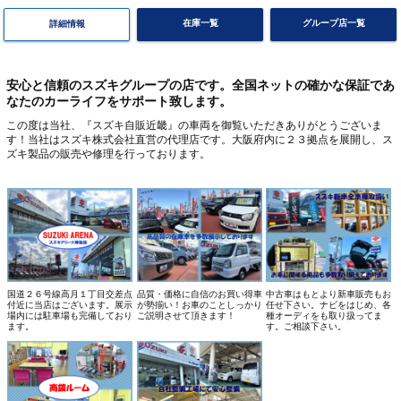
在庫一覧
グループ店一覧
詳細情報
安心と信頼のスズキグループの店です。全国ネットの確かな保証であ
なたのカーライフをサポート致します。
この度は当社、『スズキ自販近畿』の車両を御覧いただきありがとうございま
す！当社はスズキ株式会社直営の代理店です。大阪府内に２３拠点を展開し、ス
ズキ製品の販売や修理を行っております。
国道２６号線高月１丁目交差点
品質・価格に自信のお買い得車
中古車はもとより新車販売もお
付近に当店はございます。展示
が勢揃い！お車のことしっかり
任せ下さい。ナビをはじめ、各
場内には駐車場も完備しており
ご説明させて頂きます！
種オーディをも取り扱ってま
ます。
す。ご相談下さい。