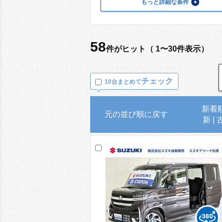
もっと詳細な条件
58
件がヒット（ 1〜30件表示）
チェック
10台まとめて
新着
元の並び順に戻す
新
|