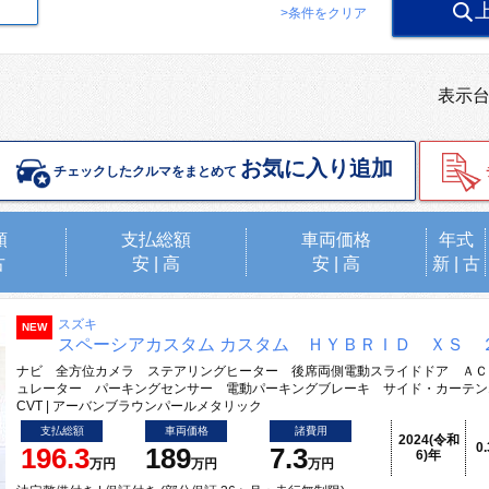
>条件をクリア
表示
お気に入り追加
チェックしたクルマをまとめて
順
支払総額
車両価格
年式
古
安
|
高
安
|
高
新
|
古
スズキ
NEW
スペーシアカスタム カスタム ＨＹＢＲＩＤ ＸＳ 
ナビ 全方位カメラ ステアリングヒーター 後席両側電動スライドドア ＡＣ
ュレーター パーキングセンサー 電動パーキングブレーキ サイド・カーテン
CVT | アーバンブラウンパールメタリック
支払総額
車両価格
諸費用
2024(令和
0
196.3
189
7.3
6)年
万円
万円
万円