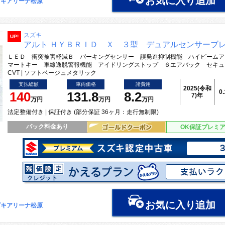
お気に入り追加
ズキアリーナ松原
スズキ
UP!
アルト ＨＹＢＲＩＤ Ｘ ３型 デュアルセンサーブ
ＬＥＤ 衝突被害軽減Ｂ パーキングセンサー 誤発進抑制機能 ハイビームア
マートキー 車線逸脱警報機能 アイドリングストップ ６エアバック セキュ
CVT | ソフトベージュメタリック
支払総額
車両価格
諸費用
2025(令和
0
140
131.8
8.2
7)年
万円
万円
万円
法定整備付き | 保証付き (部分保証 36ヶ月：走行無制限)
パック料金あり
OK保証プレミ
お気に入り追加
ズキアリーナ松原