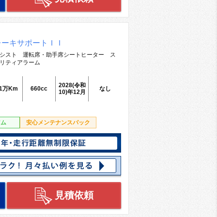
レーキサポートＩＩ
シスト 運転席・助手席シートヒーター ス
リティアラーム
2028(令和
.1万Km
660cc
なし
10)年12月
アム
安心メンテナンスパック
見積依頼