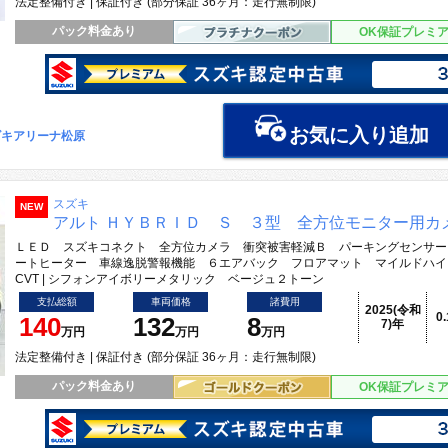
法定整備付き | 保証付き (部分保証 36ヶ月：走行無制限)
パック料金あり
OK保証プレミ
お気に入り追加
ズキアリーナ松原
スズキ
NEW
アルト ＨＹＢＲＩＤ Ｓ ３型 全方位モニター用カ
ＬＥＤ スズキコネクト 全方位カメラ 衝突被害軽減Ｂ パーキングセンサー
ートヒーター 車線逸脱警報機能 ６エアバック フロアマット マイルドハイ
CVT | シフォンアイボリーメタリック ベージュ２トーン
支払総額
車両価格
諸費用
2025(令和
0
140
132
8
7)年
万円
万円
万円
法定整備付き | 保証付き (部分保証 36ヶ月：走行無制限)
パック料金あり
OK保証プレミ