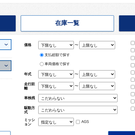
在庫一覧
〜
価格
支払総額で探す
車両価格で探す
〜
年式
走行距
〜
離
車検残
駆動方
式
ミッシ
AGS
ョン