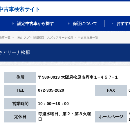
中古車検索サイト
認定中古車から探す
保証について
おすす
売店一覧
（株）スズキ自販関西 スズキアリーナ松原
中古車在庫一覧
キアリーナ松原
住所
〒580-0013 大阪府松原市丹南１−４５７−１
TEL
072-335-2020
FAX
営業時間
10：00〜18：00
毎週水曜日、第２・第３火曜
定休日
ホームページ
日