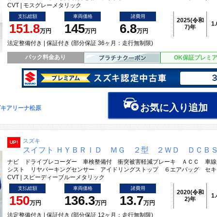
CVT | モスグレーメタリック
支払総額
車両価格
諸費用
2025(令和
1
151.8
145
6.8
7)年
万円
万円
万円
法定整備付き | 保証付き (部分保証 36ヶ月：走行無制限)
パック料金あり
OK保証プレミ
お気に入り追加
ズキアリーナ松原
スズキ
UP!
スイフト ＨＹＢＲＩＤ ＭＧ ２型 ２ＷＤ ＤＣＢ
ナビ ドライブレコーダー 車検整備付 衝突被害軽減ブレーキ ＡＣＣ 車線
シスト リヤパーキングセンサー アイドリングストップ ６エアバッグ セキ
CVT | スピーディーブルーメタリック
支払総額
車両価格
諸費用
2020(令和
1
150
136.3
13.7
2)年
万円
万円
万円
法定整備付き | 保証付き (部分保証 12ヶ月：走行無制限)