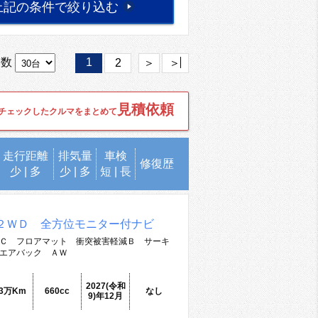
上記の条件で絞り込む
台数
1
2
＞
＞
見積依頼
チェックしたクルマをまとめて
走行距離
排気量
車検
修復歴
少
|
多
少
|
多
短
|
長
２ＷＤ 全方位モニター付ナビ
Ｃ フロアマット 衝突被害軽減Ｂ サーキ
エアバック ＡＷ
2027(令和
.3万Km
660cc
なし
9)年12月