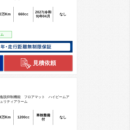
2027(令和
.0万Km
660cc
なし
9)年04月
アム
見積依頼
Ｓ
逸脱抑制機能 フロアマット ハイビームア
ュリティアラーム
車検整備
.4万Km
1200cc
なし
付