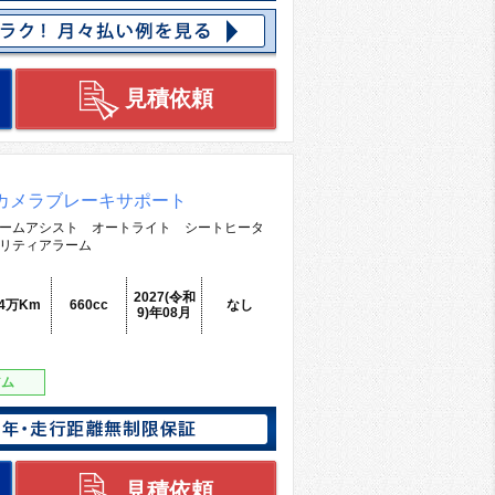
見積依頼
カメラブレーキサポート
ームアシスト オートライト シートヒータ
リティアラーム
2027(令和
.4万Km
660cc
なし
9)年08月
アム
見積依頼