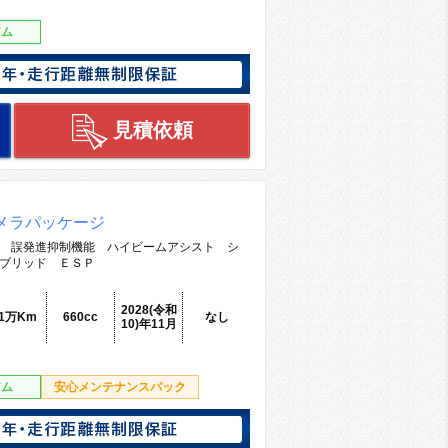
アム
見積依頼
メラパッケージ
 誤発進抑制機能 ハイビームアシスト シ
ブリッド ＥＳＰ
2028(令和
.1万Km
660cc
なし
10)年11月
アム
安心メンテナンスパック