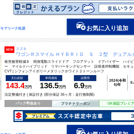
お気に入り追加
ズキアリーナ松原
スズキ
NEW
ワゴンＲスマイル ＨＹＢＲＩＤ Ｓ ２型 デュアル
衝突被害軽減Ｂ 両側電動スライドドア フロアマット ドアバイザー ハイビ
ー マイルドハイブリッド リヤパーキングセンサー 誤発進抑制機能 セキュ
CVT | シフォンアイボリーメタリックホワイト２トーンルーフ
支払総額
車両価格
諸費用
2024(令和
0
143.4
136.5
6.9
6)年
万円
万円
万円
法定整備付き | 保証付き (部分保証 36ヶ月：走行無制限)
パック料金あり
OK保証プレミ