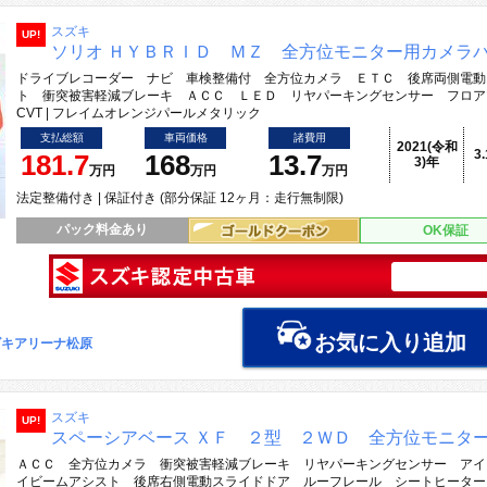
スズキ
UP!
ソリオ ＨＹＢＲＩＤ ＭＺ 全方位モニター用カメラ
ドライブレコーダー ナビ 車検整備付 全方位カメラ ＥＴＣ 後席両側電動
ト 衝突被害軽減ブレーキ ＡＣＣ ＬＥＤ リヤパーキングセンサー フロア
CVT | フレイムオレンジパールメタリック
支払総額
車両価格
諸費用
2021(令和
3
181.7
168
13.7
3)年
万円
万円
万円
法定整備付き | 保証付き (部分保証 12ヶ月：走行無制限)
パック料金あり
OK保証
お気に入り追加
ズキアリーナ松原
スズキ
UP!
スペーシアベース ＸＦ ２型 ２ＷＤ 全方位モニタ
ＡＣＣ 全方位カメラ 衝突被害軽減ブレーキ リヤパーキングセンサー アイ
イビームアシスト 後席右側電動スライドドア ルーフレール シートヒーター