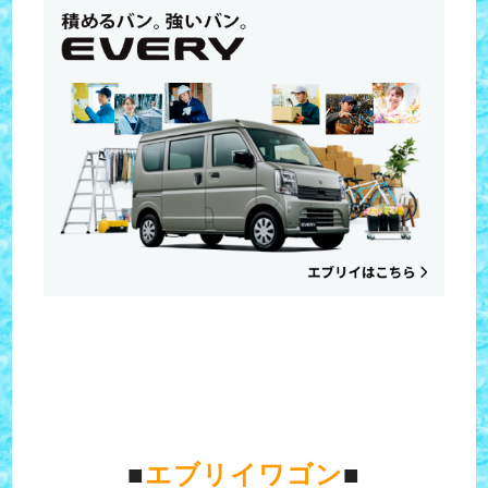
■
エブリイワゴン
■