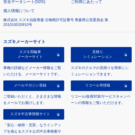
安全データシート(SDS)
ご利用にあたって
個人情報について
株式会社 スズキ自販青森 古物商許可証番号 青森県公安委員会 第
201010020910号
スズキメーカーサイト
スズキ四輪車
見積り
メーカーサイト
シミュレーション
車種の詳細などメーカー情報をご覧
スズキのクルマの見積りを簡単にシ
いただける、メーカーサイトです。
ミュレーションできます。
メールマガジン登録
リコール等情報
ご登録いただくと、さまざまな情報
リコール/改善対策/サービスキャンペ
をメールでお届けします。
ーンの情報をご覧いただけます。
スズキ中古車情報サイト
「安心・納得・充実」なラインアッ
プを揃えるスズキ公式中古車検索サ