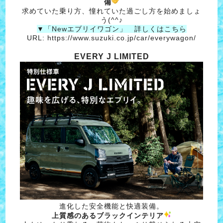
備
求めていた乗り方、憧れていた過ごし方を始めましょ
う(^^♪
▼「Newエブリイワゴン」 詳しくはこちら
URL:
https://www.suzuki.co.jp/car/everywagon/
EVERY J LIMITED
進化した安全機能と快適装備。
上質感のあるブラックインテリア