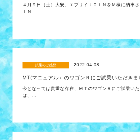
４月９日（土）大安、エブリイＪＯＩＮをＭ様に納車さ
ＩＮ…
2022.04.08
試乗のご感想
MT(マニュアル）のワゴンＲにご試乗いただきま
今となっては貴重な存在、ＭＴのワゴンＲにご試乗いた
は、…