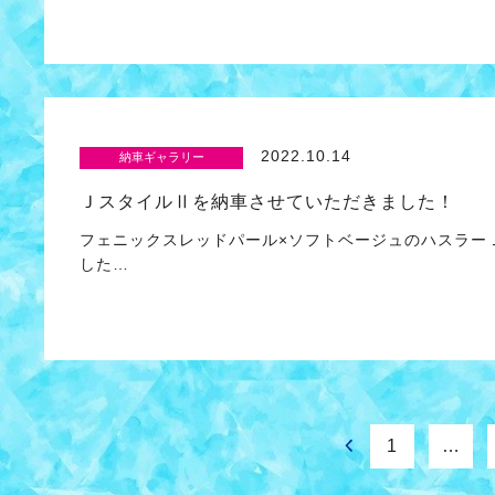
2022.10.14
納車ギャラリー
ＪスタイルⅡを納車させていただきました！
フェニックスレッドパール×ソフトベージュのハスラー
した…
1
…