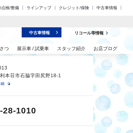
/点検/整備
ラインアップ
クレジット/保険
中古車情報
中古車情報
リコール等情報
さつ
展示車 / 試乗車
スタッフ紹介
お店ブログ
013
利本荘市石脇字田尻野18-1
詳細
-28-1010