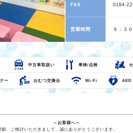
FAX
0184-22
営業時間
９：３０
中古車取扱い
車検/点検
ナー
おむつ交換台
Wi-Fi
AED
～お客様へ～
愛顧、ご検討いただきまして、誠にありがとうございます。