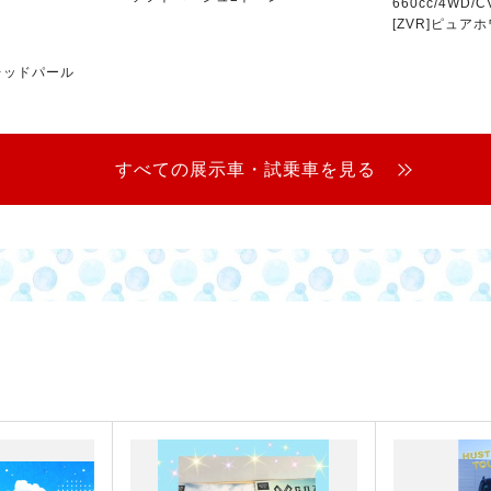
660cc/4WD/C
[ZVR]ピュア
スレッドパール
すべての展示車・試乗車を見る