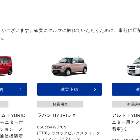
合がございます。確実にクルマに触れていただくために、事前に店
せん。
約
試乗予約
試
軽乗用車
軽乗用
タム
HYBRID
ラパン
HYBRID X
アルト
HYBR
位モニター付
ニター用カ
660cc/4WD/CVT
ション・ス
着車)※
[ET8]テラコッタピンクメタリック
通信機装着
ソフトベージュ2トーン