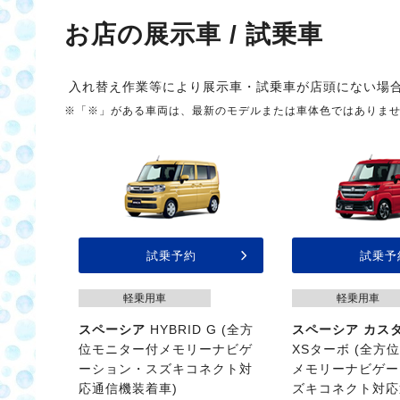
お店の展示車 / 試乗車
入れ替え作業等により展示車・試乗車が店頭にない場
※「※」がある車両は、最新のモデルまたは車体色ではありま
試乗予約
試乗予
軽乗用車
軽乗用車
スペーシア
HYBRID G (全方
スペーシア カス
位モニター付メモリーナビゲ
XSターボ (全方
ーション・スズキコネクト対
メモリーナビゲー
応通信機装着車)
ズキコネクト対応