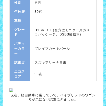
性別
男性
年齢層
30代
車種
グレー
HYBRID X (全方位モニター用カメ
ラパッケージ、DSBS搭載車)
ド
ボディ
ーカラ
ブレイブカーキパール
ー
試乗店
スズキアリーナ青田
エコス
93点
コア
現在、軽自動車に乗っていて、ハイブリッドのワゴン
Ｒが気になり試乗にきました。