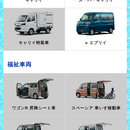
キャリイ特装車
e エブリイ
福祉車両
ワゴンR 昇降シート車
スペーシア 車いす移動車