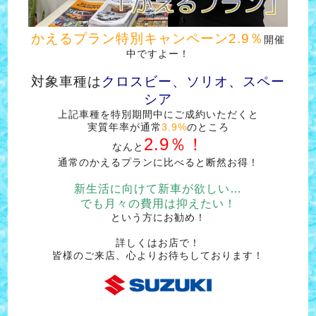
かえるプラン特別キャンペーン2.9％
開催
中ですよー！
対象車種は
クロスビー、ソリオ、スペー
シア
上記車種を特別期間中にご成約いただくと
実質年率が通常
3.9%
のところ
2.9％！
なんと
通常のかえるプランに比べると断然お得！
新生活に向けて新車が欲しい…
でも月々の費用は抑えたい！
という方にお勧め！
詳しくはお店で！
皆様のご来店、心よりお待ちしております！