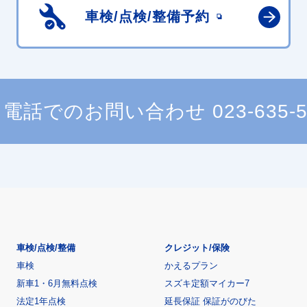
車検/点検/
整備予約
電話でのお問い合わせ
023-635-
車検/点検/整備
クレジット/保険
車検
かえるプラン
新車1・6月無料点検
スズキ定額マイカー7
法定1年点検
延長保証 保証がのびた