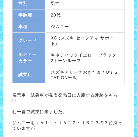
性別
男性
年齢層
20代
車種
ジムニー
XC (スズキ セーフティ サポー
グレード
ト)
ボディー
キネティックイエロー ブラック
2トーンルーフ
カラー
スズキアリーナおきたま / U’s S
試乗店
TATION米沢
展示車・試乗車が発表発売日に入庫する連絡をもら
い、
朝一番で試乗に来ました。
ジムニーをＪＡ１１・ＪＡ２２・ＪＢ２３の３台持っ
ていますが