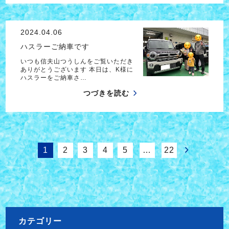
2024.04.06
ハスラーご納車です
いつも信夫山つうしんをご覧いただき
ありがとうございます 本日は、K様に
ハスラーをご納車さ…
つづきを読む
1
2
3
4
5
…
22
カテゴリー