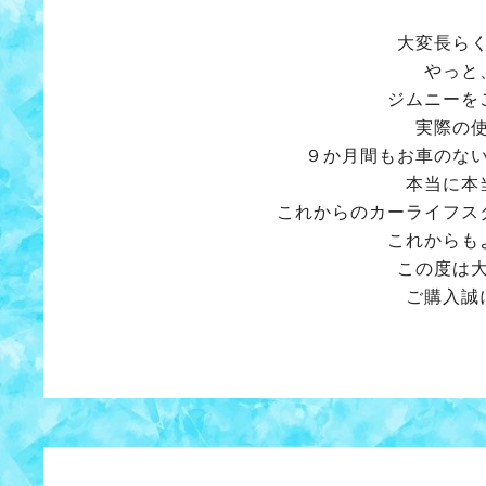
大変長ら
やっと
ジムニーを
実際の
９か月間もお車のな
本当に本
これからのカーライフス
これからも
この度は
ご購入誠