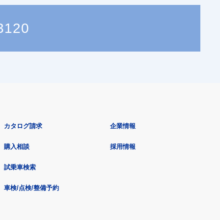
3120
カタログ請求
企業情報
購入相談
採用情報
試乗車検索
車検/点検/整備予約