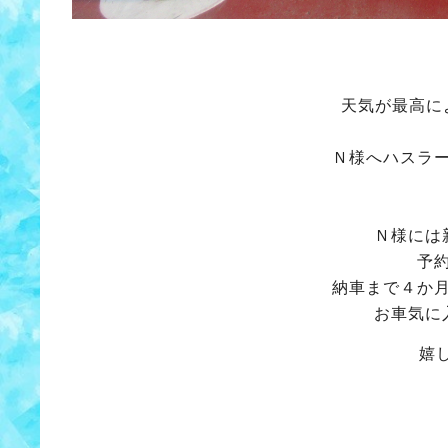
天気が最高に
Ｎ様へハスラ
Ｎ様には
予
納車まで４か
お車気に
嬉