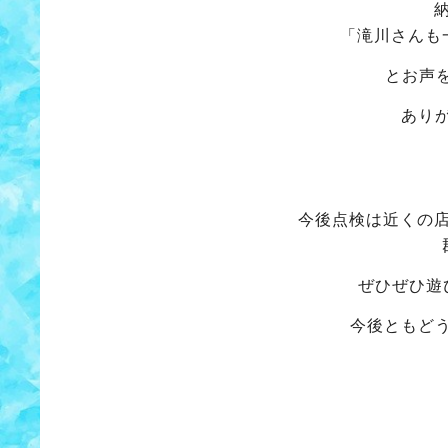
「滝川さんも
とお声
あり
今後点検は近くの
ぜひぜひ遊
今後ともど