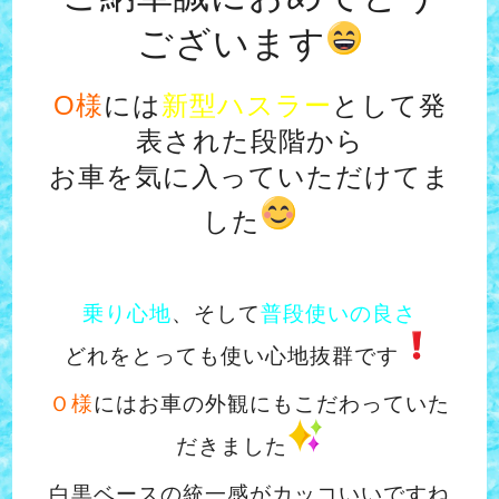
ございます
O様
には
新型ハスラー
として発
表された段階から
お車を気に入っていただけてま
した
乗り心地
、そして
普段使いの良さ
どれをとっても使い心地抜群です
Ｏ様
にはお車の外観にもこだわっていた
だきました
白黒ベースの統一感がカッコいいですね