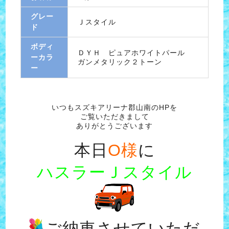
グレー
Ｊスタイル
ド
ボディ
ＤＹＨ ピュアホワイトパール
ーカラ
ガンメタリック２トーン
ー
いつもスズキアリーナ郡山南のHPを
ご覧いただきまして
ありがとうございます
本日
O様
に
ハスラーＪスタイル
ご納車させていただ