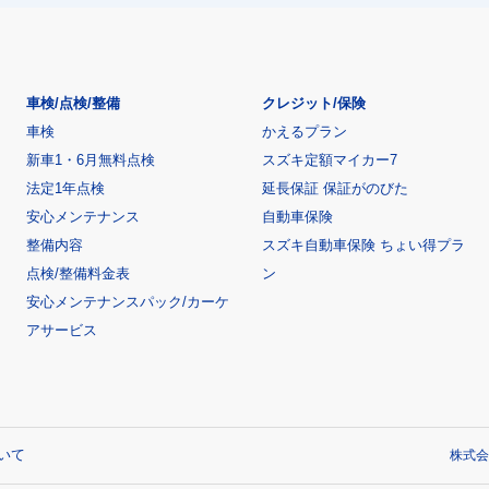
車検/点検/整備
クレジット/保険
車検
かえるプラン
新車1・6月無料点検
スズキ定額マイカー7
法定1年点検
延長保証 保証がのびた
安心メンテナンス
自動車保険
整備内容
スズキ自動車保険 ちょい得プラ
点検/整備料金表
ン
安心メンテナンスパック/カーケ
アサービス
いて
株式会