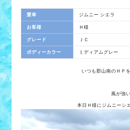
愛車
ジムニー シエラ
お客様
Ｈ様
グレード
ＪＣ
ボディーカラー
ミディアムグレー
いつも郡山南のＨＰ
風が強
本日Ｈ様にジムニーシ