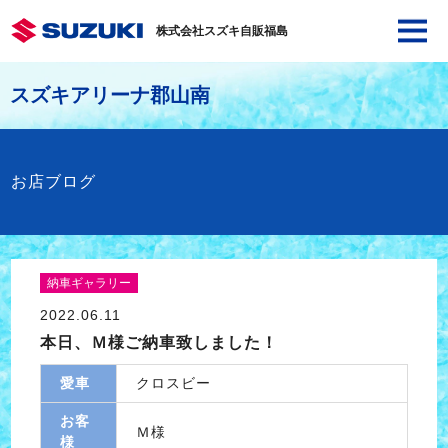
株式会社スズキ自販福島
スズキアリーナ郡山南
お店ブログ
納車ギャラリー
2022.06.11
本日、Ｍ様ご納車致しました！
愛車
クロスビー
お客
Ｍ様
様