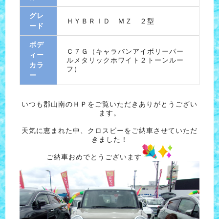
グレ
ＨＹＢＲＩＤ ＭＺ ２型
ード
ボデ
Ｃ７Ｇ（キャラバンアイボリーパー
ィー
ルメタリックホワイト２トーンルー
カラ
フ）
ー
いつも郡山南のＨＰをご覧いただきありがとうござい
ます。
天気に恵まれた中、クロスビーをご納車させていただ
きました！
ご納車おめでとうございます