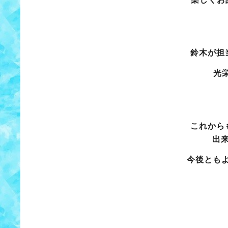
鈴木が担
光
これから
出
今後とも