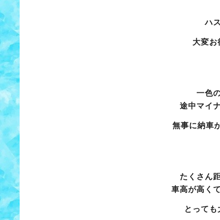
ハ
大変お
一色
途中マイ
無事に納車
たくさん
車高が高く
とっても