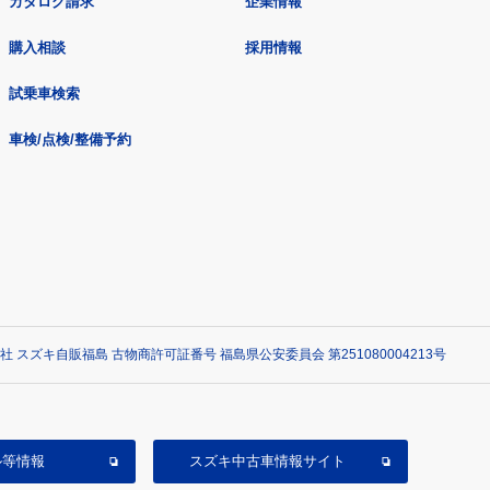
カタログ請求
企業情報
購入相談
採用情報
試乗車検索
車検/点検/整備予約
社 スズキ自販福島 古物商許可証番号 福島県公安委員会 第251080004213号
ル等情報
スズキ中古車情報サイト