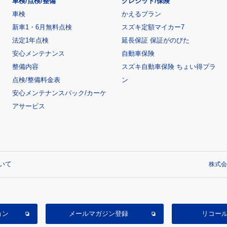
車検/点検/整備
クレジット/保険
車検
かえるプラン
新車1・6月無料点検
スズキ定額マイカー7
法定1年点検
延長保証 保証がのびた
安心メンテナンス
自動車保険
整備内容
スズキ自動車保険 ちょい得プラ
点検/整備料金表
ン
安心メンテナンスパック/カーケ
アサービス
いて
株式会
ョン
メールマガジン登録
リコー