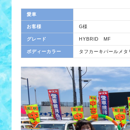
愛車
お客様
G様
グレード
HYBRID MF
ボディーカラー
タフカーキパールメタ