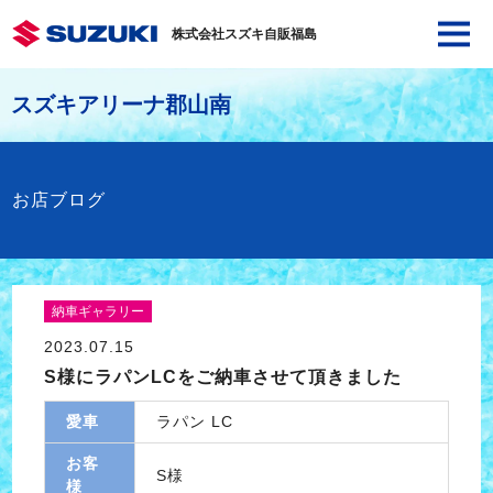
株式会社スズキ自販福島
スズキアリーナ郡山南
お店ブログ
納車ギャラリー
2023.07.15
S様にラパンLCをご納車させて頂きました
愛車
ラパン LC
お客
S様
様