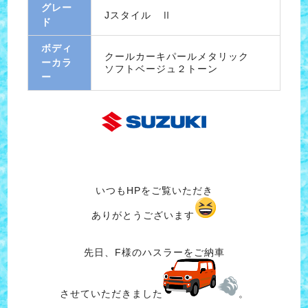
グレー
Jスタイル Ⅱ
ド
ボディ
クールカーキパールメタリック
ーカラ
ソフトベージュ２トーン
ー
いつもHPをご覧いただき
ありがとうございます
先日、F様のハスラーをご納車
させていただきました
。