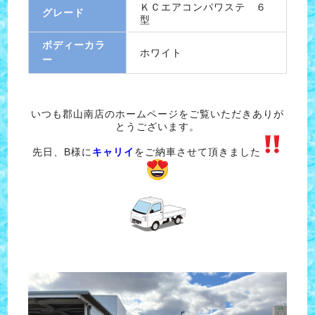
ＫＣエアコンパワステ ６
グレード
型
ボディーカラ
ホワイト
ー
いつも郡山南店のホームページをご覧いただきありが
とうございます。
先日、B様に
キャリイ
をご納車させて頂きました