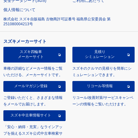
安全データシート(SDS)
ご利用にあたって
個人情報について
株式会社 スズキ自販福島 古物商許可証番号 福島県公安委員会 第
251080004213号
スズキメーカーサイト
スズキ四輪車
見積り
メーカーサイト
シミュレーション
車種の詳細などメーカー情報をご覧
スズキのクルマの見積りを簡単にシ
いただける、メーカーサイトです。
ミュレーションできます。
メールマガジン登録
リコール等情報
ご登録いただくと、さまざまな情報
リコール/改善対策/サービスキャンペ
をメールでお届けします。
ーンの情報をご覧いただけます。
スズキ中古車情報サイト
「安心・納得・充実」なラインアッ
プを揃えるスズキ公式中古車検索サ