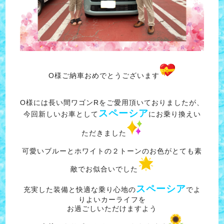
O様ご納車おめでとうございます
O様には長い間ワゴンRをご愛用頂いておりましたが、
スペーシア
今回新しいお車として
にお乗り換えい
ただきました
可愛いブルーとホワイトの２トーンのお色がとても素
敵でお似合いでした
スペーシア
充実した装備と快適な乗り心地の
でよ
りよいカーライフを
お過ごしいただけますよう