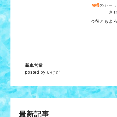
M様
のカー
さ
今後ともよ
新車営業
posted by いけだ
最新記事