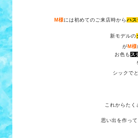
M様
には初めてのご来店時から
ハス
新モデルの
が
M様
お色も
ス
シックで
これからたく
思い出を作って