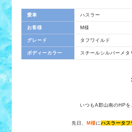
愛車
ハスラー
お客様
M様
グレード
タフワイルド
ボディーカラー
スチールシルバーメタ
いつもA郡山南のHP
先日、
M様
に
ハスラータフ