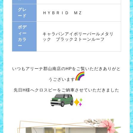
グレ
ＨＹＢＲＩＤ ＭＺ
ード
ボデ
ィー
キャラバンアイボリーパールメタリ
ック ブラック２トーンルーフ
カラ
ー
いつもアリーナ郡山南店のHPをご覧いただきありがと
うございます
先日H様へクロスビーをご納車させていただきました