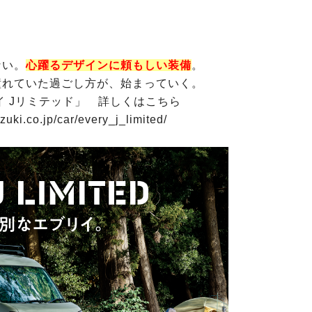
ない。
心躍るデザインに頼もしい装備
。
憧れていた過ごし方が、始まっていく。
リイ Jリミテッド」 詳しくはこちら
zuki.co.jp/car/every_j_limited/