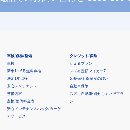
車検/点検/整備
クレジット/保険
車検
かえるプラン
新車1・6月無料点検
スズキ定額マイカー7
法定1年点検
延長保証 保証がのびた
安心メンテナンス
自動車保険
整備内容
スズキ自動車保険 ちょい得プラ
点検/整備料金表
ン
安心メンテナンスパック/カーケ
アサービス