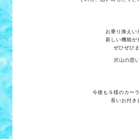
お乗り換えい
新しい機能が
ぜひぜひ
沢山の思
今後もＳ様のカー
長いお付き