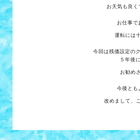
お天気も良く
お仕事で
運転には
今回は残価設定の
５年後
お勧め
今後とも
改めまして、