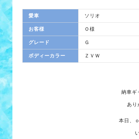
愛車
ソリオ
お客様
Ｏ様
グレード
Ｇ
ボディーカラー
ＺＶＷ
納車ギ
あり
本日、