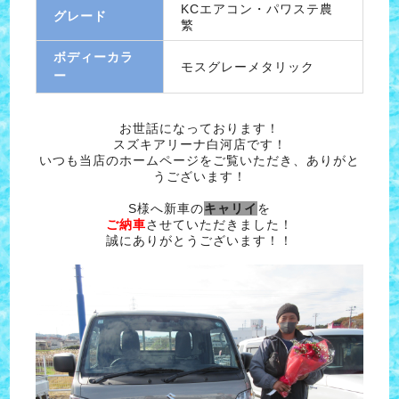
KCエアコン・パワステ農
グレード
繁
ボディーカラ
モスグレーメタリック
ー
お世話になっております！
スズキアリーナ白河店です！
いつも当店のホームページをご覧いただき、ありがと
うございます！
S様へ新車の
キャリイ
を
ご納車
させていただきました！
誠にありがとうございます！！