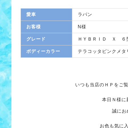
愛車
ラパン
お客様
N様
グレード
ＨＹＢＲＩＤ Ｘ ６
ボディーカラー
テラコッタピンクメタ
いつも当店のＨＰをご覧
本日Ｎ様に
誠にお
お色も気に