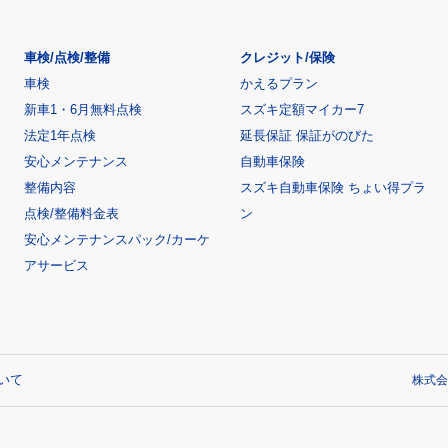
車検/点検/整備
クレジット/保険
車検
かえるプラン
新車1・6月無料点検
スズキ定額マイカー7
法定1年点検
延長保証 保証がのびた
安心メンテナンス
自動車保険
整備内容
スズキ自動車保険 ちょい得プラ
点検/整備料金表
ン
安心メンテナンスパック/カーケ
アサービス
いて
株式会