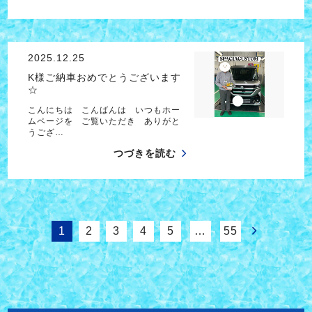
2025.12.25
K様ご納車おめでとうございます
☆
こんにちは こんばんは いつもホー
ムページを ご覧いただき ありがと
うござ…
つづきを読む
1
2
3
4
5
…
55