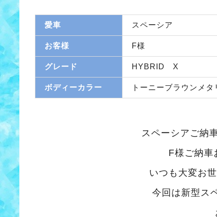
愛車
スペーシア
お客様
F様
グレード
HYBRID X
ボディーカラー
トーニーブラウンメタ
スペーシアご納
F様ご納車
いつも大変お世
今回は新型ス