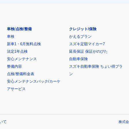
車検/点検/整備
クレジット/保険
車検
かえるプラン
新車1・6月無料点検
スズキ定額マイカー7
法定1年点検
延長保証 保証がのびた
安心メンテナンス
自動車保険
整備内容
スズキ自動車保険 ちょい得プラ
点検/整備料金表
ン
安心メンテナンスパック/カーケ
アサービス
いて
株式会