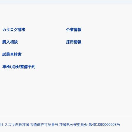
カタログ請求
企業情報
購入相談
採用情報
試乗車検索
車検/点検/整備予約
社 スズキ自販茨城 古物商許可証番号 茨城県公安委員会 第401090000908号