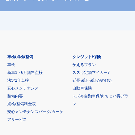
車検/点検/整備
クレジット/保険
車検
かえるプラン
新車1・6月無料点検
スズキ定額マイカー7
法定1年点検
延長保証 保証がのびた
安心メンテナンス
自動車保険
整備内容
スズキ自動車保険 ちょい得プラ
点検/整備料金表
ン
安心メンテナンスパック/カーケ
アサービス