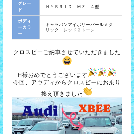
グレー
ＨＹＢＲＩＤ ＭＺ ４型
ド
ボディ
キャラバンアイボリーパールメタ
ーカラ
リック レッド２トーン
ー
クロスビーご納車させていただきました
H様おめでとうございます
今回、アウディからクロスビーにお乗り
換え頂きました