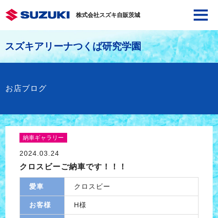
株式会社スズキ自販茨城
スズキアリーナつくば研究学園
お店ブログ
納車ギャラリー
2024.03.24
クロスビーご納車です！！！
愛車
クロスビー
お客様
H様