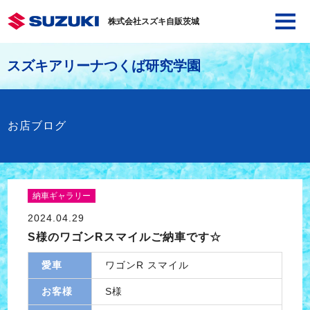
株式会社スズキ自販茨城
スズキアリーナつくば研究学園
お店ブログ
納車ギャラリー
2024.04.29
S様のワゴンRスマイルご納車です☆
愛車
ワゴンR スマイル
お客様
S様