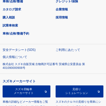
車検/点検/整備
クレジット/保険
カタログ請求
企業情報
購入相談
採用情報
試乗車検索
車検/点検/整備予約
安全データシート(SDS)
ご利用にあたって
個人情報について
株式会社 スズキ自販茨城 古物商許可証番号 茨城県公安委員会 第
401090000908号
スズキメーカーサイト
スズキ四輪車
見積り
メーカーサイト
シミュレーション
車種の詳細などメーカー情報をご覧
スズキのクルマの見積りを簡単にシ