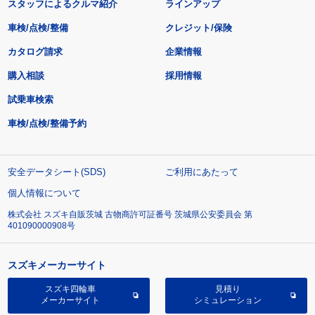
スタッフによるクルマ紹介
ラインアップ
車検/点検/整備
クレジット/保険
カタログ請求
企業情報
購入相談
採用情報
試乗車検索
車検/点検/整備予約
安全データシート(SDS)
ご利用にあたって
個人情報について
株式会社 スズキ自販茨城 古物商許可証番号 茨城県公安委員会 第
401090000908号
スズキメーカーサイト
スズキ四輪車
見積り
メーカーサイト
シミュレーション